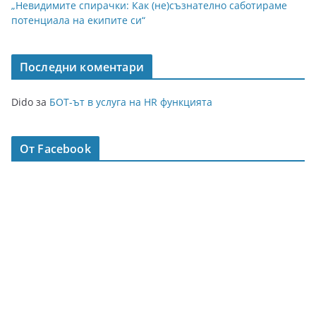
„Невидимите спирачки: Как (не)съзнателно саботираме
потенциала на екипите си“
Последни коментари
Dido
за
БОТ-ът в услуга на HR функцията
От Facebook