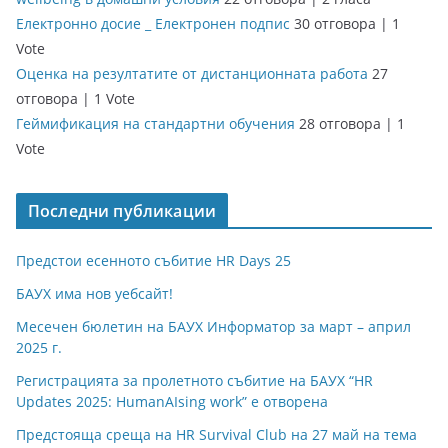
Електронно досие _ Електронен подпис
30 отговора
|
1
Vote
Оценка на резултатите от дистанционната работа
27
отговора
|
1 Vote
Геймификация на стандартни обучения
28 отговора
|
1
Vote
Последни публикации
Предстои есенното събитие HR Days 25
БАУХ има нов уебсайт!
Месечен бюлетин на БАУХ Информатор за март – април
2025 г.
Регистрацията за пролетното събитие на БАУХ “HR
Updates 2025: HumanAIsing work” е отворена
Предстояща среща на HR Survival Club на 27 май на тема