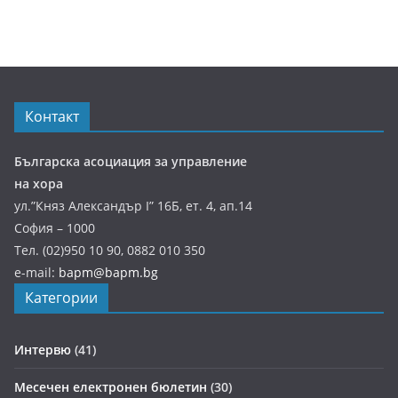
Контакт
Българска асоциация за управление
на хора
ул.”Княз Александър І” 16Б, ет. 4, ап.14
София – 1000
Тел. (02)950 10 90, 0882 010 350
e-mail:
bapm@bapm.bg
Категории
Интервю
(41)
Месечен електронен бюлетин
(30)