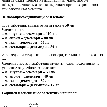
лица да бъдат членове на асоциацията. Членството е
обвързано с човека, а не с конкретната организация, в която
той работи към момента.
За новоприсъединяващи се членове
:
1. За работещи, встъпителната такса е
50 лв
Членски внос:
– м. януари – декември – 110 лв
– м. април – декември – 80 лв
– м. юли – декември – 55 лв
– м. октомври – декември – 30 лв
2. За редовни студенти и пенсионери, Встъпителна такса е
10
лв
Членски внос за неработещи студенти, след представяне на
уверениe от учебното заведение:
– м. януари – декември – 50 лв
– м. април – декември – 40 лв
– м. юли – декември – 30 лв
– м. октомври – декември – 15 лв
Годишен членски внос за текущи членове*:
50 лв.