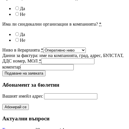
Да
Не
Има ли синдикални организации в компанията?
*
Да
Не
Ниво в йерархията
*
Данни за фактура: име на компанията, град, адрес, БУЛСТАТ,
ДДС номер, МОЛ
*
коментар
Подаване на заявката
Абонамент за бюлетин
Вашият имейл адрес
Актуални въпроси