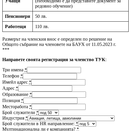
Учащи
(Необходимо е да представите документ за
редовно обучение)
Пенсионери
50 лв.
Работещи
110 лв.
Размерът на членския внос е определен по решение на
Общото събрание на членовете на БАУХ от 11.05.2023 г.
***
Направете своята регистрация за членство ТУК
:
Три имена
*
Телефон
*
Имейл адрес
*
Адрес
*
Образование
*
Позиция
*
Месторабота
*
Брой служители
*
Индустрия
*
Брой служители в HR направление:
*
Мултинационална ли е компанията?
*