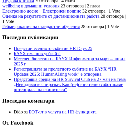
Трудова книжка
30 отговора
|
4 гласа
wellbeing в домашни условия
23 отговора
|
2 гласа
Електронно досие _ Електронен подпис
32 отговора
|
1 Vote
Оценка на резултатите от дистанционната работа
28 отговора
|
1 Vote
Геймификация на стандартни обучения
28 отговора
|
1 Vote
Последни публикации
Предстои есенното събитие HR Days 25
БАУХ има нов уебсайт!
Месечен бюлетин на БАУХ Информатор за март – април
2025 г.
Регистрацията за пролетното събитие на БАУХ “HR
Updates 2025: HumanAIsing work” е отворена
Предстояща среща на HR Survival Club на 27 май на тема
„Невидимите спирачки: Как (не)съзнателно саботираме
потенциала на екипите си“
Последни коментари
Dido
за
БОТ-ът в услуга на HR функцията
От Facebook