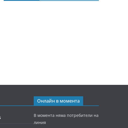
Онлайн в момента
В момента няма потребители на
5
линия