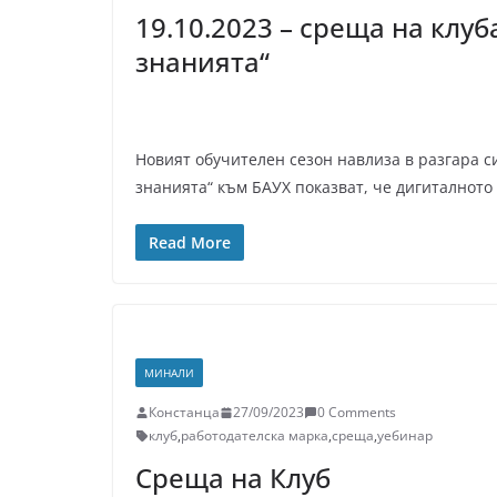
19.10.2023 – среща на клу
знанията“
Новият обучителен сезон навлиза в разгара с
знанията“ към БАУХ показват, че дигиталното
Read More
МИНАЛИ
Констанца
27/09/2023
0 Comments
клуб
,
работодателска марка
,
среща
,
уебинар
Среща на Клуб