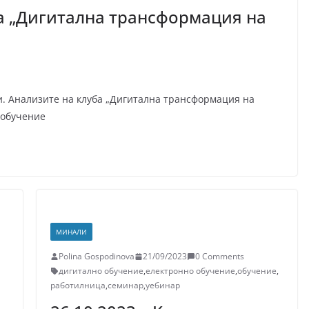
ба „Дигитална трансформация на
и. Анализите на клуба „Дигитална трансформация на
 обучение
МИНАЛИ
Polina Gospodinova
21/09/2023
0 Comments
дигитално обучение
,
електронно обучение
,
обучение
,
работилница
,
семинар
,
уебинар