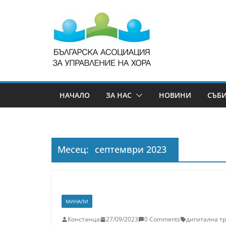
НАЧАЛО
ЗА НАС
НОВИНИ
СЪБ
Месец:
септември 2023
МИНАЛИ
Констанца
27/09/2023
0 Comments
дигитална т