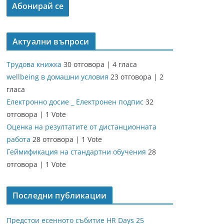
Актуални въпроси
Трудова книжка
30 отговора
|
4 гласа
wellbeing в домашни условия
23 отговора
|
2
гласа
Електронно досие _ Електронен подпис
32
отговора
|
1 Vote
Оценка на резултатите от дистанционната
работа
28 отговора
|
1 Vote
Геймификация на стандартни обучения
28
отговора
|
1 Vote
Последни публикации
Предстои есенното събитие HR Days 25