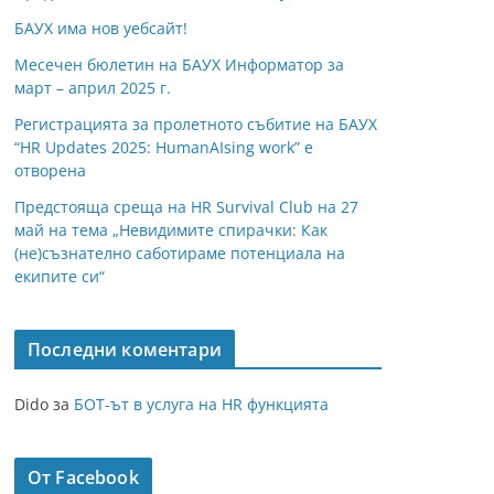
БАУХ има нов уебсайт!
Месечен бюлетин на БАУХ Информатор за
март – април 2025 г.
Регистрацията за пролетното събитие на БАУХ
“HR Updates 2025: HumanAIsing work” е
отворена
Предстояща среща на HR Survival Club на 27
май на тема „Невидимите спирачки: Как
(не)съзнателно саботираме потенциала на
екипите си“
Последни коментари
Dido
за
БОТ-ът в услуга на HR функцията
От Facebook