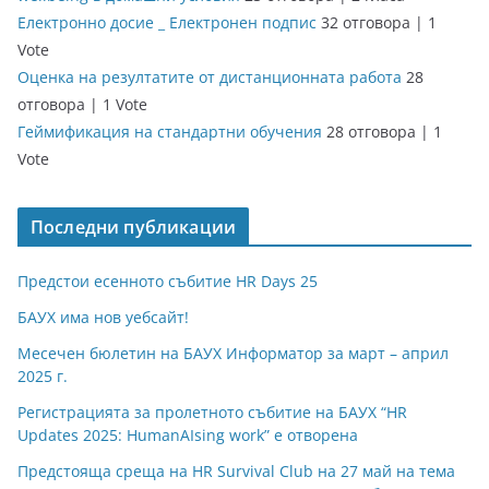
Електронно досие _ Електронен подпис
32 отговора
|
1
Vote
Оценка на резултатите от дистанционната работа
28
отговора
|
1 Vote
Геймификация на стандартни обучения
28 отговора
|
1
Vote
Последни публикации
Предстои есенното събитие HR Days 25
БАУХ има нов уебсайт!
Месечен бюлетин на БАУХ Информатор за март – април
2025 г.
Регистрацията за пролетното събитие на БАУХ “HR
Updates 2025: HumanAIsing work” е отворена
Предстояща среща на HR Survival Club на 27 май на тема