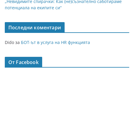
„Невидимите спирачки: Как (не)съзнателно саботираме
потенциала на екипите си“
Последни коментари
Dido
за
БОТ-ът в услуга на HR функцията
От Facebook