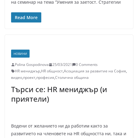
на семинар на тема “Умения за заетост. Стратегии
Read More
НОВИНИ
Polina Gospodinova
25/03/2021
0 Comments
HR мениджър
,
HR общност
,
Асоциация за развитие на София
,
видео
,
проект
,
професия
,
Столична община
Търси се: HR мениджър (и
приятели)
Водени от желанието ни да работим както за
развитието на членовете на HR общността ни, така и