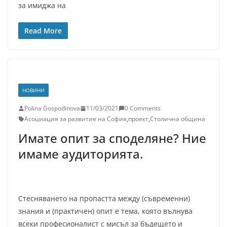
за имиджа на
Read More
НОВИНИ
Polina Gospodinova
11/03/2021
0 Comments
Асоциация за развитие на София
,
проект
,
Столична община
Имате опит за споделяне? Ние
имаме аудиторията.
Стесняването на пропастта между (съвременни)
знания и (практичен) опит е тема, която вълнува
всеки професионалист с мисъл за бъдещето и