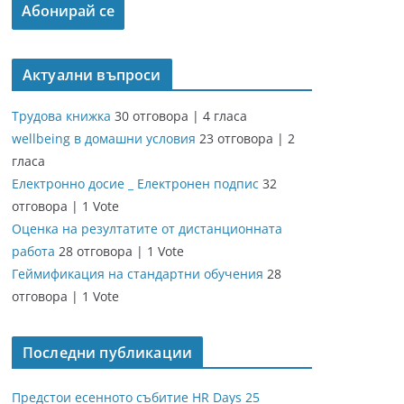
Актуални въпроси
Трудова книжка
30 отговора
|
4 гласа
wellbeing в домашни условия
23 отговора
|
2
гласа
Електронно досие _ Електронен подпис
32
отговора
|
1 Vote
Оценка на резултатите от дистанционната
работа
28 отговора
|
1 Vote
Геймификация на стандартни обучения
28
отговора
|
1 Vote
Последни публикации
Предстои есенното събитие HR Days 25