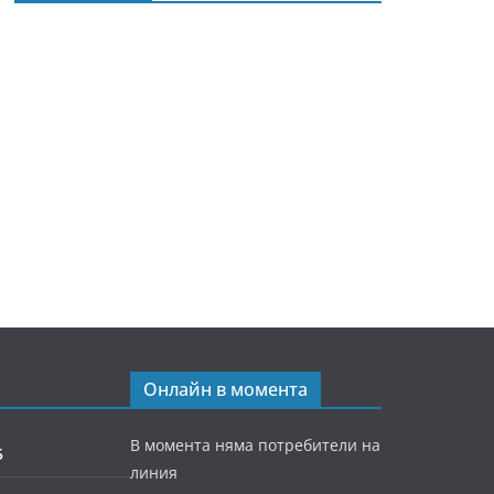
Онлайн в момента
В момента няма потребители на
5
линия