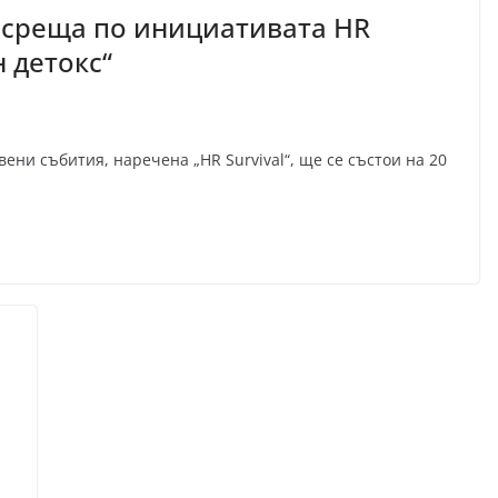
 среща по инициативата HR
н детокс“
ени събития, наречена „HR Survival“, ще се състои на 20