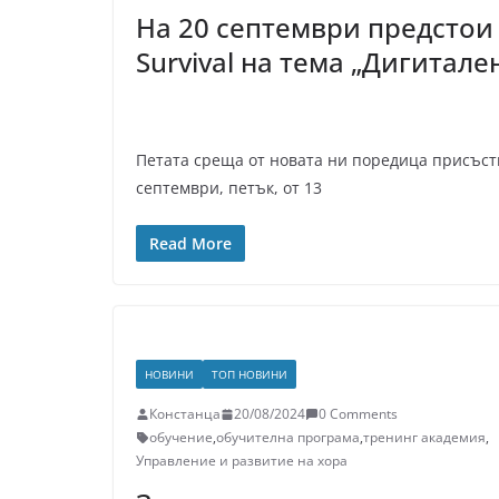
На 20 септември предстои
Survival на тема „Дигитале
Петата среща от новата ни поредица присъств
септември, петък, от 13
Read More
НОВИНИ
ТОП НОВИНИ
Констанца
20/08/2024
0 Comments
обучение
,
обучителна програма
,
тренинг академия
,
Управление и развитие на хора