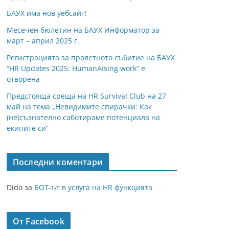
БАУХ има нов уебсайт!
Месечен бюлетин на БАУХ Информатор за
март – април 2025 г.
Регистрацията за пролетното събитие на БАУХ
“HR Updates 2025: HumanAIsing work” е
отворена
Предстояща среща на HR Survival Club на 27
май на тема „Невидимите спирачки: Как
(не)съзнателно саботираме потенциала на
екипите си“
Последни коментари
Dido
за
БОТ-ът в услуга на HR функцията
От Facebook