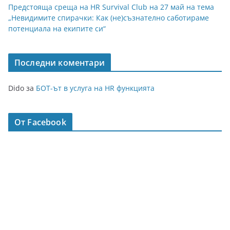
Предстояща среща на HR Survival Club на 27 май на тема
„Невидимите спирачки: Как (не)съзнателно саботираме
потенциала на екипите си“
Последни коментари
Dido
за
БОТ-ът в услуга на HR функцията
От Facebook