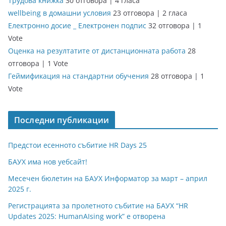
Трудова книжка
30 отговора
|
4 гласа
wellbeing в домашни условия
23 отговора
|
2 гласа
Електронно досие _ Електронен подпис
32 отговора
|
1
Vote
Оценка на резултатите от дистанционната работа
28
отговора
|
1 Vote
Геймификация на стандартни обучения
28 отговора
|
1
Vote
Последни публикации
Предстои есенното събитие HR Days 25
БАУХ има нов уебсайт!
Месечен бюлетин на БАУХ Информатор за март – април
2025 г.
Регистрацията за пролетното събитие на БАУХ “HR
Updates 2025: HumanAIsing work” е отворена