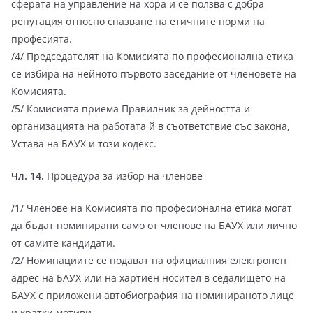
сферата на управление на хора и се ползва с добра
репутация относно спазване на етичните норми на
професията.
/4/ Председателят на Комисията по професионална етика
се избира на нейното първото заседание от членовете на
Комисията.
/5/ Комисията приема Правилник за дейността и
организацията на работата й в съответствие със закона,
Устава на БАУХ и този кодекс.
Чл. 14.
Процедура за избор на членове
/1/ Членове на Комисията по професионална етика могат
да бъдат номинирани само от членове на БАУХ или лично
от самите кандидати.
/2/ Номинациите се подават на официалния електронен
адрес на БАУХ или на хартиен носител в седалището на
БАУХ с приложени автобиография на номинираното лице
и кратки мотиви.