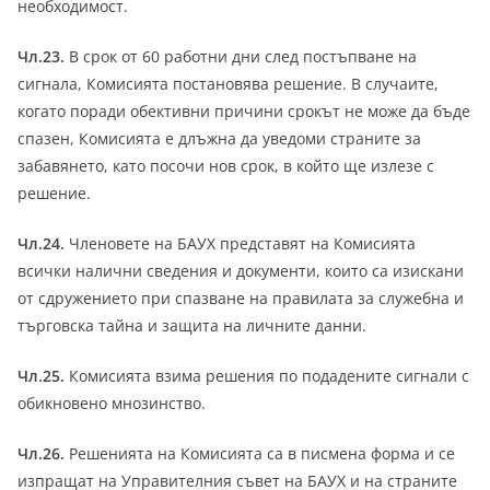
необходимост.
Чл.23.
В срок от 60 работни дни след постъпване на
сигнала, Комисията постановява решение. В случаите,
когато поради обективни причини срокът не може да бъде
спазен, Комисията е длъжна да уведоми страните за
забавянето, като посочи нов срок, в който ще излезе с
решение.
Чл.24.
Членовете на БАУХ представят на Комисията
всички налични сведения и документи, които са изискани
от сдружението при спазване на правилата за служебна и
търговска тайна и защита на личните данни.
Чл.25.
Комисията взима решения по подадените сигнали с
обикновено мнозинство.
Чл.26.
Решенията на Комисията са в писмена форма и се
изпращат на Управителния съвет на БАУХ и на страните