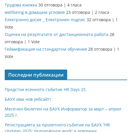
Трудова книжка
30 отговора
|
4 гласа
wellbeing в домашни условия
23 отговора
|
2 гласа
Електронно досие _ Електронен подпис
32 отговора
|
1
Vote
Оценка на резултатите от дистанционната работа
28
отговора
|
1 Vote
Геймификация на стандартни обучения
28 отговора
|
1
Vote
Последни публикации
Предстои есенното събитие HR Days 25
БАУХ има нов уебсайт!
Месечен бюлетин на БАУХ Информатор за март – април
2025 г.
Регистрацията за пролетното събитие на БАУХ “HR
Updates 2025: HumanAIsing work” е отворена