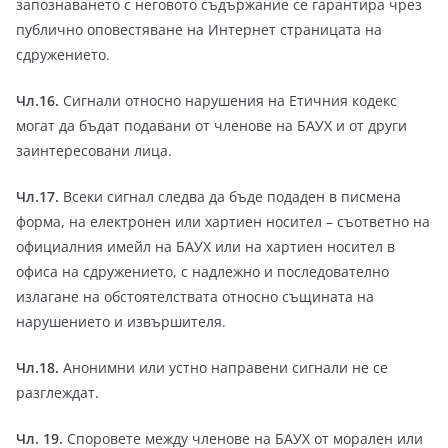
запознаването с неговото съдържание се гарантира чрез
публично оповестяване на Интернет страницата на
сдружението.
Чл.16.
Сигнали относно нарушения на Етичния кодекс
могат да бъдат подавани от членове на БАУХ и от други
заинтересовани лица.
Чл.17.
Всеки сигнал следва да бъде подаден в писмена
форма, на електронен или хартиен носител – съответно на
официалния имейл на БАУХ или на хартиен носител в
офиса на сдружението, с надлежно и последователно
излагане на обстоятелствата относно същината на
нарушението и извършителя.
Чл.18.
Анонимни или устно направени сигнали не се
разглеждат.
Чл. 19.
Споровете между членове на БАУХ от морален или