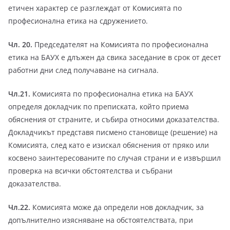
етичен характер се разглеждат от Комисията по
професионална етика на сдружението.
Чл. 20.
Председателят на Комисията по професионална
етика на БАУХ е длъжен да свика заседание в срок от десет
работни дни след получаване на сигнала.
Чл.21.
Комисията по професионална етика на БАУХ
определя докладчик по преписката, който приема
обяснения от страните, и събира относими доказателства.
Докладчикът представя писмено становище (решение) на
Комисията, след като е изискал обяснения от пряко или
косвено заинтересованите по случая страни и е извършил
проверка на всички обстоятелства и събрани
доказателства.
Чл.22.
Комисията може да определи нов докладчик, за
допълнително изясняване на обстоятелствата, при