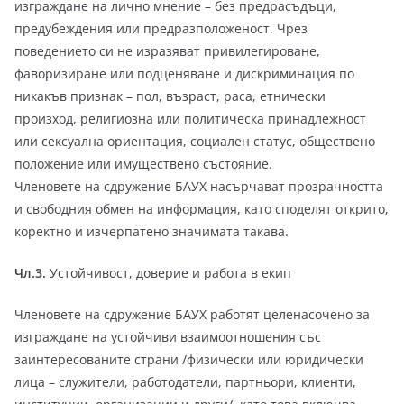
изграждане на лично мнение – без предрасъдъци,
предубеждения или предразположеност. Чрез
поведението си не изразяват привилегироване,
фаворизиране или подценяване и дискриминация по
никакъв признак – пол, възраст, раса, етнически
произход, религиозна или политическа принадлежност
или сексуална ориентация, социален статус, обществено
положение или имуществено състояние.
Членовете на сдружение БАУХ насърчават прозрачността
и свободния обмен на информация, като споделят открито,
коректно и изчерпатено значимата такава.
Чл.3.
Устойчивост, доверие и работа в екип
Членовете на сдружение БАУХ работят целенасочено за
изграждане на устойчиви взаимоотношения със
заинтересованите страни /физически или юридически
лица – служители, работодатели, партньори, клиенти,