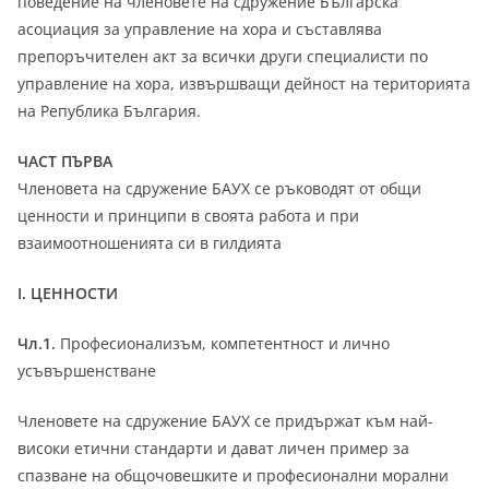
поведение на членовете на сдружение Българска
асоциация за управление на хора и съставлява
препоръчителен акт за всички други специалисти по
управление на хора, извършващи дейност на територията
на Република България.
ЧАСТ ПЪРВА
Членовета на сдружение БАУХ се ръководят от общи
ценности и принципи в своята работа и при
взаимоотношенията си в гилдията
I. ЦЕННОСТИ
Чл.1.
Професионализъм, компетентност и лично
усъвършенстване
Членовете на сдружение БАУХ се придържат към най-
високи етични стандарти и дават личен пример за
спазване на общочовешките и професионални морални