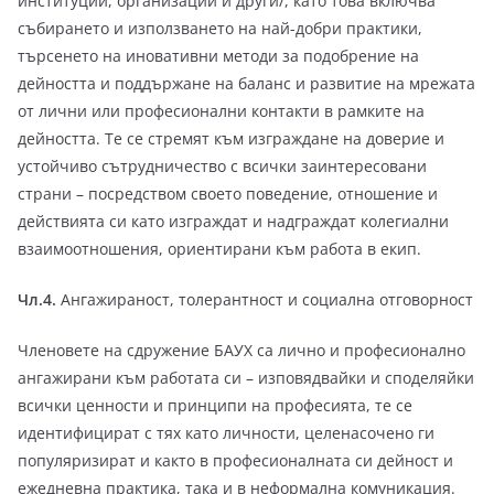
институции, организации и други/, като това включва
събирането и използването на най-добри практики,
търсенето на иновативни методи за подобрение на
дейността и поддържане на баланс и развитие на мрежата
от лични или професионални контакти в рамките на
дейността. Те се стремят към изграждане на доверие и
устойчиво сътрудничество с всички заинтересовани
страни – посредством своето поведение, отношение и
действията си като изграждат и надграждат колегиални
взаимоотношения, ориентирани към работа в екип.
Чл.4.
Ангажираност, толерантност и социална отговорност
Членовете на сдружение БАУХ са лично и професионално
ангажирани към работата си – изповядвайки и споделяйки
всички ценности и принципи на професията, те се
идентифицират с тях като личности, целенасочено ги
популяризират и както в професионалната си дейност и
ежедневна практика, така и в неформална комуникация.