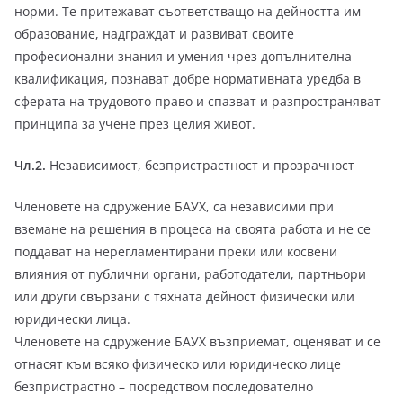
норми. Те притежават съответстващо на дейността им
образование, надграждат и развиват своите
професионални знания и умения чрез допълнителна
квалификация, познават добре нормативната уредба в
сферата на трудовото право и спазват и разпространяват
принципа за учене през целия живот.
Чл.2.
Независимост, безпристрастност и прозрачност
Членовете на сдружение БАУХ, са независими при
вземане на решения в процеса на своята работа и не се
поддават на нерегламентирани преки или косвени
влияния от публични органи, работодатели, партньори
или други свързани с тяхната дейност физически или
юридически лица.
Членовете на сдружение БАУХ възприемат, оценяват и се
отнасят към всяко физическо или юридическо лице
безпристрастно – посредством последователно