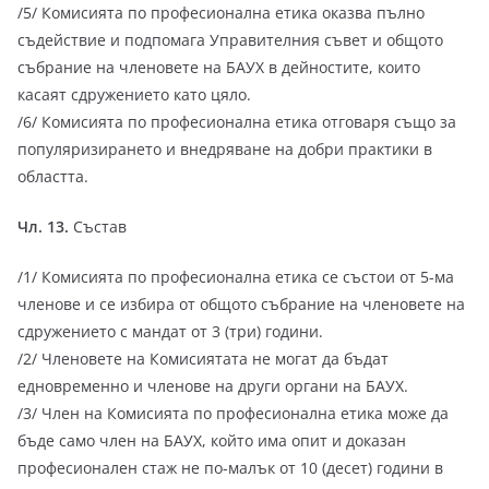
/5/ Комисията по професионална етика оказва пълно
съдействие и подпомага Управителния съвет и общото
събрание на членовете на БАУХ в дейностите, които
касаят сдружението като цяло.
/6/ Комисията по професионална етика отговаря също за
популяризирането и внедряване на добри практики в
областта.
Чл. 13.
Състав
/1/ Комисията по професионална етика се състои от 5-ма
членове и се избира от общото събрание на членовете на
сдружението с мандат от 3 (три) години.
/2/ Членовете на Комисиятата не могат да бъдат
едновременно и членове на други органи на БАУХ.
/3/ Член на Комисията по професионална етика може да
бъде само член на БАУХ, който има опит и доказан
професионален стаж не по-малък от 10 (десет) години в