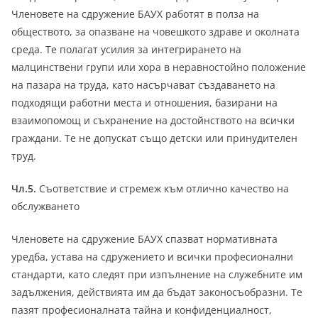
Членовете на сдружение БАУХ работят в полза на
обществото, за опазване на човешкото здраве и околната
среда. Те полагат усилия за интегрирането на
малцинствени групи или хора в неравностойно положение
на пазара на труда, като насърчават създаването на
подходящи работни места и отношения, базирани на
взаимопомощ и съхранение на достойнството на всички
граждани. Те не допускат също детски или принудителен
труд.
Чл.5.
Съответствие и стремеж към отлично качество на
обслужването
Членовете на сдружение БАУХ спазват нормативната
уредба, устава на сдружението и всички професионални
стандарти, като следят при изпълнение на служебните им
задължения, действията им да бъдат законосъобразни. Те
пазят професионалната тайна и конфиденциалност,