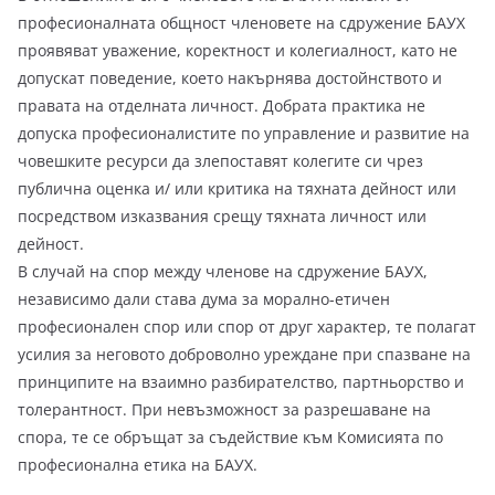
професионалната общност членовете на сдружение БАУХ
проявяват уважение, коректност и колегиалност, като не
допускат поведение, което накърнява достойнството и
правата на отделната личност. Добрата практика не
допуска професионалистите по управление и развитие на
човешките ресурси да злепоставят колегите си чрез
публична оценка и/ или критика на тяхната дейност или
посредством изказвания срещу тяхната личност или
дейност.
В случай на спор между членове на сдружение БАУХ,
независимо дали става дума за морално-етичен
професионален спор или спор от друг характер, те полагат
усилия за неговото доброволно уреждане при спазване на
принципите на взаимно разбирателство, партньорство и
толерантност. При невъзможност за разрешаване на
спора, те се обръщат за съдействие към Комисията по
професионална етика на БАУХ.