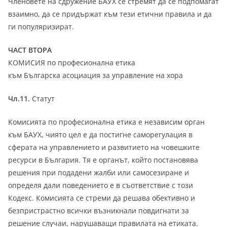
Членовете на сдружение БАУХ се стремят да се подпомагат
взаимно, да се придържат към тези етични правила и да
ги популяризират.
ЧАСТ ВТОРА
КОМИСИЯ по професионална етика
към Българска асоциация за управление на хора
Чл.11.
Статут
Комисията по професионална етика е независим орган
към БАУХ, чиято цел е да постигне саморегулация в
сферата на управлението и развитието на човешките
ресурси в България. Тя е органът, който постановява
решения при подадени жалби или самосезиране и
определя дали поведението е в съответствие с този
Кодекс. Комисията се стреми да решава обективно и
безпристрастно всички възникнали повдигнати за
решение случаи, нарушаващи правилата на етиката.