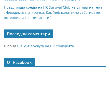
Предстояща среща на HR Survival Club на 27 май на тема
„Невидимите спирачки: Как (не)съзнателно саботираме
потенциала на екипите си“
Последни коментари
Dido
за
БОТ-ът в услуга на HR функцията
От Facebook