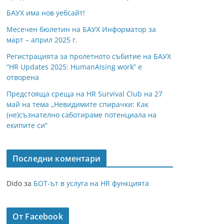
БАУХ има нов уебсайт!
Месечен бюлетин на БАУХ Информатор за
март – април 2025 г.
Регистрацията за пролетното събитие на БАУХ
“HR Updates 2025: HumanAIsing work” е
отворена
Предстояща среща на HR Survival Club на 27
май на тема „Невидимите спирачки: Как
(не)съзнателно саботираме потенциала на
екипите си“
Последни коментари
Dido
за
БОТ-ът в услуга на HR функцията
От Facebook