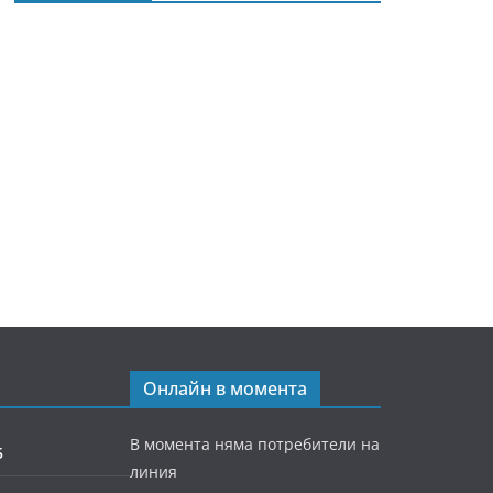
Онлайн в момента
В момента няма потребители на
5
линия