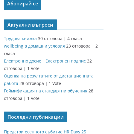
Актуални въпроси
Трудова книжка
30 отговора
|
4 гласа
wellbeing в домашни условия
23 отговора
|
2
гласа
Електронно досие _ Електронен подпис
32
отговора
|
1 Vote
Оценка на резултатите от дистанционната
работа
28 отговора
|
1 Vote
Геймификация на стандартни обучения
28
отговора
|
1 Vote
Последни публикации
Предстои есенното събитие HR Days 25