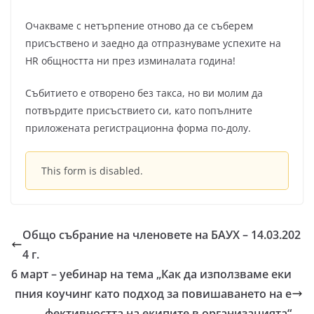
Очакваме с нетърпение отново да се съберем
присъствено и заедно да отпразнуваме успехите на
HR общността ни през изминалата година!
Събитието е отворено без такса, но ви молим да
потвърдите присъствието си, като попълните
приложената регистрационна форма по-долу.
This form is disabled.
Общо събрание на членовете на БАУХ – 14.03.202
4 г.
6 март – уебинар на тема „Как да използваме еки
пния коучинг като подход за повишаването на е
фективността на екипите в организацията“