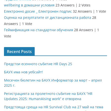
wellbeing в домашни условия
23 Answers
|
2 Votes
Електронно досие _ Електронен подпис
32 Answers
|
1 Vote
Оценка на резултатите от дистанционната работа
28
Answers
|
1 Vote
Геймификация на стандартни обучения
28 Answers
|
1
Vote
Recent Posts
Предстои есенното събитие HR Days 25
БАУХ има нов уебсайт!
Месечен бюлетин на БАУХ Информатор за март – април
2025 г.
Регистрацията за пролетното събитие на БАУХ “HR
Updates 2025: HumanAIsing work” е отворена
Предстояща среща на HR Survival Club на 27 май на тема