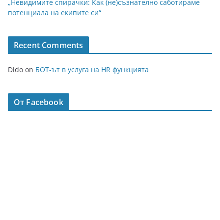
„Невидимите спирачки: Как (не)съзнателно саботираме
потенциала на екипите си“
Recent Comments
Dido
on
БОТ-ът в услуга на HR функцията
От Facebook