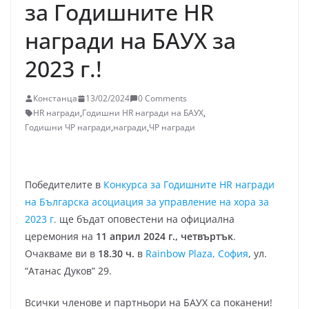
за Годишните HR
награди на БАУХ за
2023 г.!
Констанца
13/02/2024
0 Comments
HR награди
,
Годишни HR награди на БАУХ
,
Годишни ЧР награди
,
награди
,
ЧР награди
Победителите в
Конкурса за Годишните HR награди
на Българска асоциация за управление на хора за
2023 г
.
ще бъдат оповестени на официална
церемония на
11 април 2024 г., четвъртък
.
Очакваме ви в
18.30 ч.
в
Rainbow Plaza, София
, ул.
“Атанас Дуков” 29.
Всички членове и партньори на БАУХ са поканени!