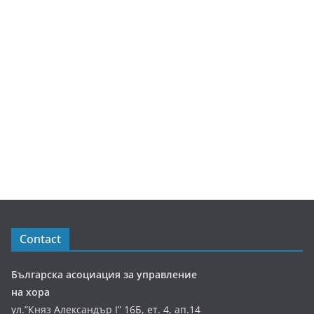
Contact
Българска асоциация за управление
на хора
ул.”Княз Александър І” 16Б, ет. 4, ап.14