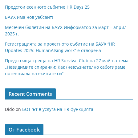
Предстои есенното събитие HR Days 25
БАУХ има нов уебсайт!
Месечен бюлетин на БАУХ Информатор за март – април
2025 г.
Регистрацията за пролетното събитие на БАУХ “HR
Updates 2025: HumanAIsing work” е отворена
Предстояща среща на HR Survival Club на 27 май на тема
„Невидимите спирачки: Как (не)съзнателно саботираме
потенциала на екипите си“
Recent Comments
Dido
on
БОТ-ът в услуга на HR функцията
От Facebook