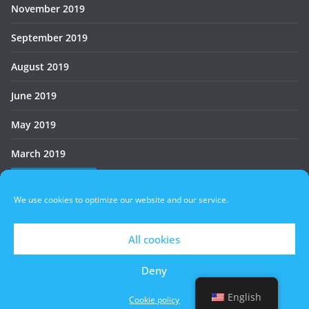
November 2019
September 2019
August 2019
June 2019
May 2019
March 2019
Who’s Online
We use cookies to optimize our website and our service.
There are no users currently online
All cookies
Deny
Copyright © 2026
БАУХ
. All rights reserved.
Theme:
ColorMag
by ThemeGrill. Powered by
WordPress
.
English
Cookie policy