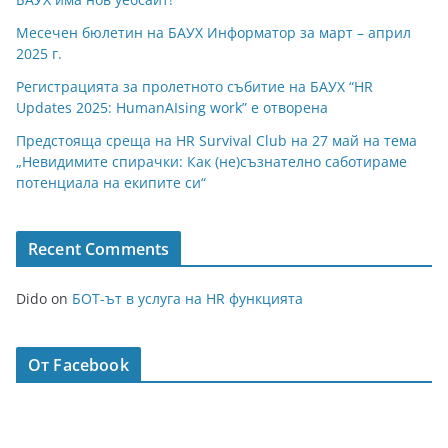
Месечен бюлетин на БАУХ Информатор за март – април
2025 г.
Регистрацията за пролетното събитие на БАУХ “HR
Updates 2025: HumanAIsing work” е отворена
Предстояща среща на HR Survival Club на 27 май на тема
„Невидимите спирачки: Как (не)съзнателно саботираме
потенциала на екипите си“
Recent Comments
Dido
on
БОТ-ът в услуга на HR функцията
От Facebook