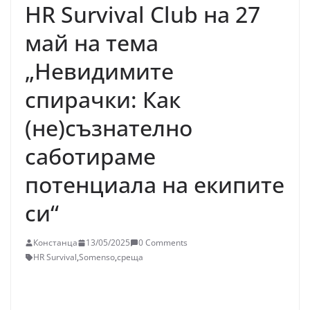
HR Survival Club на 27
май на тема
„Невидимите
спирачки: Как
(не)съзнателно
саботираме
потенциала на екипите
си“
Констанца
13/05/2025
0 Comments
HR Survival
,
Somenso
,
среща