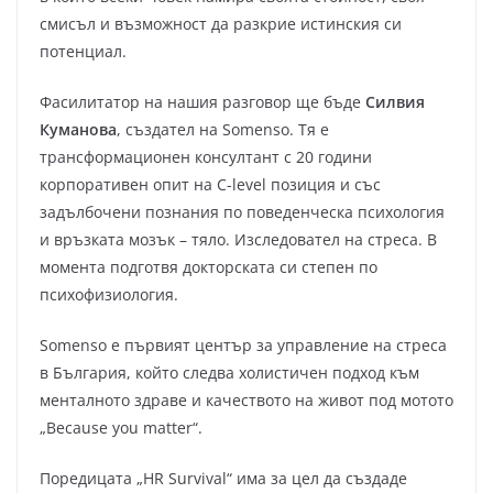
смисъл и възможност да разкрие истинския си
потенциал.
Фасилитатор на нашия разговор ще бъде
Силвия
Куманова
, създател на Somenso. Тя е
трансформационен консултант с 20 години
корпоративен опит на С-level позиция и със
задълбочени познания по поведенческа психология
и връзката мозък – тяло. Изследовател на стреса. В
момента подготвя докторската си степен по
психофизиология.
Somenso е първият център за управление на стреса
в България, който следва холистичен подход към
менталното здраве и качеството на живот под мотото
„Because you matter“.
Поредицата „HR Survival“ има за цел да създаде