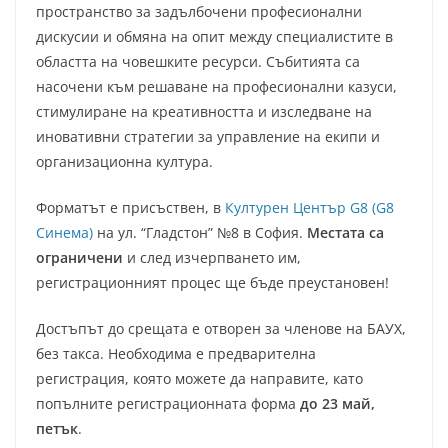
пространство за задълбочени професионални
дискусии и обмяна на опит между специалистите в
областта на човешките ресурси. Събитията са
насочени към решаване на професионални казуси,
стимулиране на креативността и изследване на
иновативни стратегии за управление на екипи и
организационна култура.
Форматът е присъствен, в
Културен Център G8 (G8
Синема)
на ул. “Гладстон” №8 в София.
Местата са
ограничени
и след изчерпването им,
регистрационният процес ще бъде преустановен!
Достъпът до срещата е отворен за членове на БАУХ,
без такса. Необходима е предварителна
регистрация, която можете да направите, като
попълните регистрационната форма
до 23 май,
петък
.