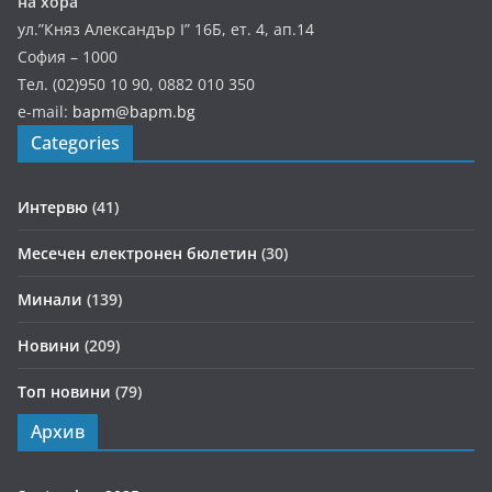
на хора
ул.”Княз Александър І” 16Б, ет. 4, ап.14
София – 1000
Тел. (02)950 10 90, 0882 010 350
e-mail:
bapm@bapm.bg
Categories
Интервю
(41)
Месечен електронен бюлетин
(30)
Минали
(139)
Новини
(209)
Топ новини
(79)
Архив