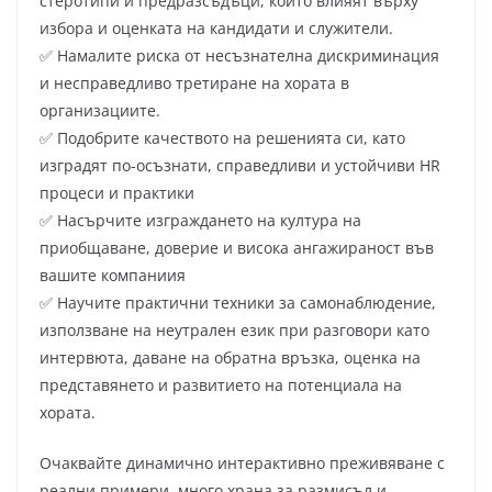
стеротипи и предразсъдъци, които влияят върху
избора и оценката на кандидати и служители.
✅ Намалите риска от несъзнателна дискриминация
и несправедливо третиране на хората в
организациите.
✅ Подобрите качеството на решенията си, като
изградят по-осъзнати, справедливи и устойчиви HR
процеси и практики
✅ Насърчите изграждането на култура на
приобщаване, доверие и висока ангажираност във
вашите компаниия
✅ Научите практични техники за самонаблюдение,
използване на неутрален език при разговори като
интервюта, даване на обратна връзка, оценка на
представянето и развитието на потенциала на
хората.
Очаквайте динамично интерактивно преживяване с
реални примери, много храна за размисъл и