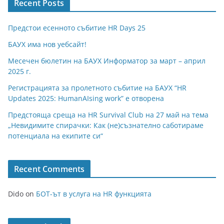
Recent Posts
Предстои есенното събитие HR Days 25
БАУХ има нов уебсайт!
Месечен бюлетин на БАУХ Информатор за март – април
2025 г.
Регистрацията за пролетното събитие на БАУХ “HR
Updates 2025: HumanAIsing work” е отворена
Предстояща среща на HR Survival Club на 27 май на тема
„Невидимите спирачки: Как (не)съзнателно саботираме
потенциала на екипите си“
Recent Comments
Dido
on
БОТ-ът в услуга на HR функцията