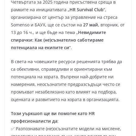
Четвъртата за 2025 година присъственa среща в
рамките на инициативата „
HR Survival Club
“,
организирана от център за управление на стреса
Somenso и БАУХ, ще се състои на
27 май,
вторник, от
13 до 16 ч., и ще бъде на тема „
Невидимите
спирачки: Как (не)съзнателно саботираме
потенциала на екипите си
“.
В света на човешките ресурси решенията трябва да
са обективни, справедливи и ориентирани към
потенциала на хората. Въпреки най-добрите ни
намерения, неосъзнатите предразсъдъци често се
промъкват незабелязано като влияят на подбора,
оценката и развитието на хората в организацията.
Този уъркшоп ще ви помогне като HR
професионалисти да
:
✅ Разпознавате (не)осъзнатите модели на мислене,