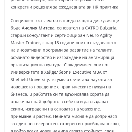
конкретни решения за ежедневната ви HR практика!
Специален гост-лектор в предстоящата дискусия ще
бъде
Анелия Митева
, основател на CATRO Bulgaria,
старши консултант и сертифициран Neuro Agility
Master Trainer, с над 18 години опит в създаването
на иновативни програми за развитие на таланти,
осъзнато лидерство и изграждане на ангажираща
организационна култура. С академичен опит от
Университета в Хайделберг и Executive MBA от
Sheffield University, тя умело съчетава науката за
човешкото поведение с практическите нужди на
бизнеса. В работата си тя вдъхновява хората да
отключват най-доброто в себе си и да създават
екипи, изградени на основата на уважение,
приемане и растеж. Нейната мисия е да допринася
за един по-толерантен, отворен и приобщаващ свят,
в който всеки човек намира своята стойност, своя