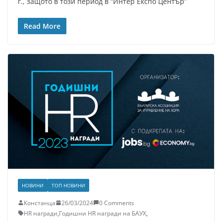
г., защото в този период в “Интер Експо Център”
Read More
НОВИНИ
ТОП НОВИНИ
Констанца
26/03/2024
0 Comments
HR награди
,
Годишни HR награди на БАУХ
,