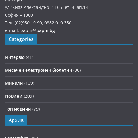
ул.”Княз Александър І” 16Б, ет. 4, ап.14
София – 1000
Тел. (02)950 10 90, 0882 010 350
e-mail:
bapm@bapm.bg
Categories
Интервю
(41)
Месечен електронен бюлетин
(30)
Минали
(139)
Новини
(209)
Топ новини
(79)
Архив