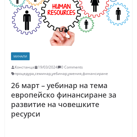
МИНАЛИ
Констанца
19/03/2024
0 Comments
процедура
,
семинар
,
уебинар
,
умения
,
финансиране
26 март – уебинар на тема
европейско финансиране за
развитие на човешките
ресурси