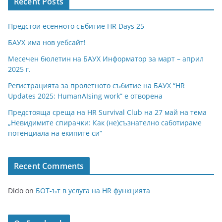
Recent Posts
Предстои есенното събитие HR Days 25
БАУХ има нов уебсайт!
Месечен бюлетин на БАУХ Информатор за март – април
2025 г.
Регистрацията за пролетното събитие на БАУХ “HR
Updates 2025: HumanAIsing work” е отворена
Предстояща среща на HR Survival Club на 27 май на тема
„Невидимите спирачки: Как (не)съзнателно саботираме
потенциала на екипите си“
Recent Comments
Dido
on
БОТ-ът в услуга на HR функцията