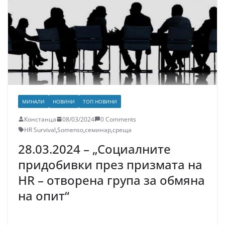
МИНАЛИ
НОВИНИ
ТОП НОВИНИ
Констанца
08/03/2024
0 Comments
HR Survival
,
Somenso
,
семинар
,
среща
28.03.2024 – „Социалните
придобивки през призмата на
HR – отворена група за обмяна
на опит“