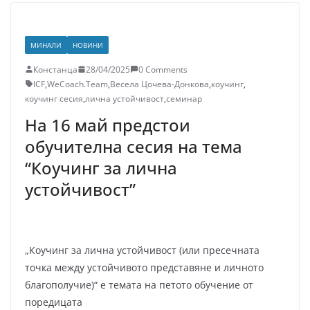
МИНАЛИ
НОВИНИ
Констанца
28/04/2025
0 Comments
ICF
,
WeCoach.Team
,
Весела Цочева-Донкова
,
коучинг
,
коучинг сесия
,
лична устойчивост
,
семинар
На 16 май предстои
обучителна сесия на тема
“Коучинг за лична
устойчивост”
„Коучинг за лична устойчивост (или пресечната
точка между устойчивото представяне и личното
благополучие)“ е темата на петото обучение от
поредицата