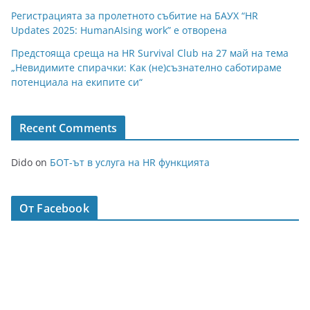
Регистрацията за пролетното събитие на БАУХ “HR
Updates 2025: HumanAIsing work” е отворена
Предстояща среща на HR Survival Club на 27 май на тема
„Невидимите спирачки: Как (не)съзнателно саботираме
потенциала на екипите си“
Recent Comments
Dido
on
БОТ-ът в услуга на HR функцията
От Facebook