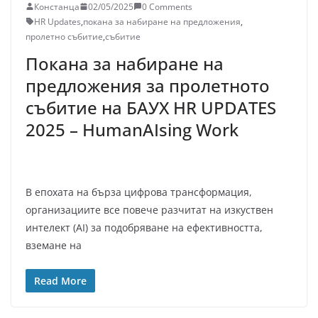
Констанца
02/05/2025
0 Comments
HR Updates
,
покана за набиране на предложения
,
пролетно събитие
,
събитие
Покана за набиране на
предложения за пролетното
събитие на БАУХ HR UPDATES
2025 – HumanAIsing Work
В епохата на бърза цифрова трансформация,
организациите все повече разчитат на изкуствен
интелект (AI) за подобряване на ефективността,
вземане на
Read More