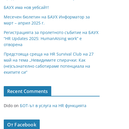
БАУХ има нов уебсайт!
Месечен бюлетин на БАУХ Информатор за
март – април 2025 г.
Регистрацията за пролетното събитие на БАУХ
“HR Updates 2025: HumanAIsing work” е
отворена
Предстояща среща на HR Survival Club на 27
май на тема „Невидимите спирачки: Как
(не)съзнателно саботираме потенциала на
екипите си“
Recent Comments
Dido
on
БОТ-ът в услуга на HR функцията
От Facebook