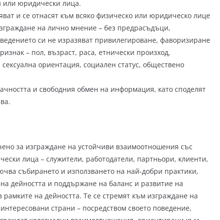
и или юридически лица.
ват и се отнасят към всяко физическо или юридическо лице
изграждане на лично мнение – без предрасъдъци,
ведението си не изразяват привилегироване, фаворизиране
изнак – пол, възраст, раса, етнически произход,
сексуална ориентация, социален статус, обществено
ачността и свободния обмен на информация, като споделят
ва.
чено за изграждане на устойчиви взаимоотношения със
ески лица – служители, работодатели, партньори, клиенти,
лючва събирането и използването на най-добри практики,
на дейността и поддържане на баланс и развитие на
 рамките на дейността. Те се стремят към изграждане на
аинтересовани страни – посредством своето поведение,