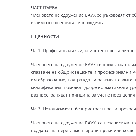
ЧАСТ ПЪРВА
Членовета на сдружение БАУХ се ръководят от о
взаимоотношенията си в гилдията
I. ЦЕННОСТИ
Чл.1.
Професионализъм, компетентност и лично
Членовете на сдружение БАУХ се придържат към
спазване на общочовешките и професионални мо
им образование, надграждат и развиват своите
квалификация, познават добре нормативната уре
разпространяват принципа за учене през целия
Чл.2.
Независимост, безпристрастност и прозра
Членовете на сдружение БАУХ, са независими пр
поддават на нерегламентирани преки или косве