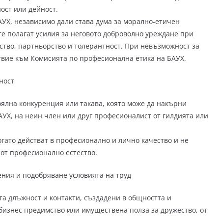
ост или дейност.
АУХ, независимо дали става дума за морално-етичен
те полагат усилия за неговото доброволно уреждане при
тво, партньорство и толерантност. При невъзможност за
твие към Комисията по професионална етика на БАУХ.
ност
оялна конкуренция или такава, която може да накърни
АУХ, на неин член или друг професионалист от гилдията или
огато действат в професионално и лично качество и не
от професионално естество.
ния и подобряване условията на труд
та длъжност и контакти, създадени в общността и
изнес предимство или имуществена полза за дружество, от