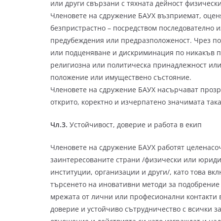
или други свързани с тяхната дейност физическ
Членовете на сдружение БАУХ възприемат, оценя
безпристрастно – посредством последователно 
предубеждения или предразположеност. Чрез по
или подценяване и дискриминация по никакъв пр
религиозна или политическа принадлежност или 
положение или имуществено състояние.
Членовете на сдружение БАУХ насърчават прозр
открито, коректно и изчерпатено значимата така
Чл.3.
Устойчивост, доверие и работа в екип
Членовете на сдружение БАУХ работят целенасо
заинтересованите страни /физически или юридич
институции, организации и други/, като това вк
търсенето на иновативни методи за подобрение 
мрежата от лични или професионални контакти в
доверие и устойчиво сътрудничество с всички з