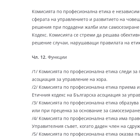
Комисията по професионална етика е независим 
сферата на управлението и развитието на човешк
решения при подадени жалби или самосезиране и
Кодекс. Комисията се стреми да решава обектив
решение случаи, нарушаващи правилата на етик
Чл. 12.
Функции
/1/ Комисията по професионална етика следи за 
асоциация за управление на хора.
/2/ Комисията по професионална етика приема и
Етичния кодекс на Българска асоциация за управ
/3/ Комисията по професионална етика образува
или при преценка за основание за самосезиране
/4/ Комисията по професионална етика има прав
Управителния съвет, когато даден член на сдру
/5/ Комисията по професионална етика оказва п