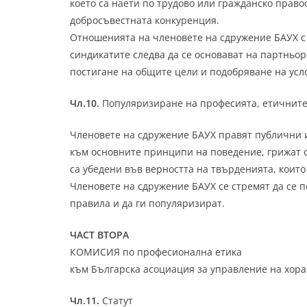
което са наети по трудово или гражданско право
добросъвестната конкуренция.
Отношенията на членовете на сдружение БАУХ с 
синдикатите следва да се основават на партньор
постигане на общите цели и подобряване на усло
Чл.10.
Популяризиране на професията, етичните
Членовете на сдружение БАУХ правят публични и
към основните принципи на поведение, грижат с
са убедени във верността на твърденията, които
Членовете на сдружение БАУХ се стремят да се 
правила и да ги популяризират.
ЧАСТ ВТОРА
КОМИСИЯ по професионална етика
към Българска асоциация за управление на хора
Чл.11.
Статут