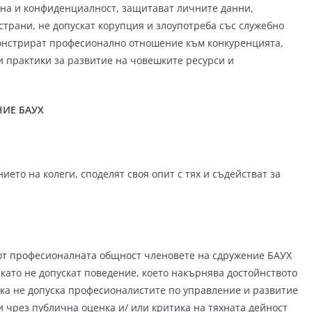
йна и конфиденциалност, защитават личните данни,
страни, не допускат корупция и злоупотреба със служебно
монстрират професионално отношение към конкуренцията,
 практики за развитие на човешките ресурси и
НИЕ БАУХ
ето на колеги, споделят своя опит с тях и съдействат за
 от професионалната общност членовете на сдружение БАУХ
 като не допускат поведение, което накърнява достойнството
ика не допуска професионалистите по управление и развитие
и чрез публична оценка и/ или критика на тяхната дейност