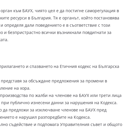
орган към БАУХ, чиято цел е да постигне саморегулация в
ите ресурси в България. Тя е органът, който постановява
 определя дали поведението е в съответствие с този
но и безпристрастно всички възникнали повдигнати за
ата.
прилагането и спазването на Етичния кодекс на Българска
 представя за обсъждане предложения за промени в
ление на хора.
 производства по жалби на членове на БАУХ или трети лица
 при публично изнесени данни за нарушения на Кодекса.
о да предложи за изключване членове на БАУХ пред
жението е нарушил разпоредбите на Кодекса.
ълно съдействие и подпомага Управителния съвет и общото