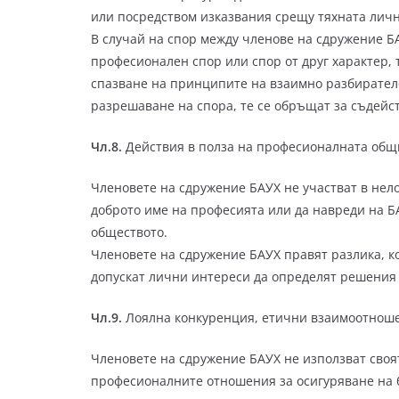
или посредством изказвания срещу тяхната личн
В случай на спор между членове на сдружение Б
професионален спор или спор от друг характер, 
спазване на принципите на взаимно разбирателс
разрешаване на спора, те се обръщат за съдейс
Чл.8.
Действия в полза на професионалната общ
Членовете на сдружение БАУХ не участват в нел
доброто име на професията или да навреди на Б
обществото.
Членовете на сдружение БАУХ правят разлика, к
допускат лични интереси да определят решения 
Чл.9.
Лоялна конкуренция, етични взаимоотноше
Членовете на сдружение БАУХ не използват своя
професионалните отношения за осигуряване на б