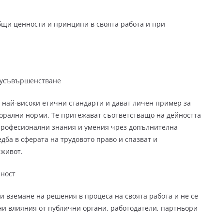
бщи ценности и принципи в своята работа и при
 усъвършенстване
 най-високи етични стандарти и дават личен пример за
рални норми. Те притежават съответстващо на дейността
 професионални знания и умения чрез допълнителна
дба в сферата на трудовото право и спазват и
 живот.
чност
и вземане на решения в процеса на своята работа и не се
ни влияния от публични органи, работодатели, партньори