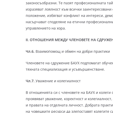
законосъобразни. Те пазят професионалната та
изразяват лоялност към всички заинтересовани 
положение, избягват конфликт на интереси, де
насърчават споделяне на етични професионални
управлението на хора.
II. ОТНОШЕНИЯ МЕЖДУ ЧЛЕНОВЕТЕ НА СДРУЖЕ
Чл.6.
Взаимопомощ и обмен на добри практики
Членовете на сдружение БАУХ подпомагат обучени
тяхната специализация и усъвършенстване.
Чл.7.
Уважение и колегиалност
В отношенията си с членовете на БАУХ и колеги
проявяват уважение, коректност и колегиалност,
и правата на отделната личност. Добрата практ
на човешките ресурси да злепоставят колегите с