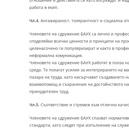
отношение и действията си като изграждат и н
работа в екип.
Чл.4.
Ангажираност, толерантност и социална от
Членовете на сдружение БАУХ са лично и профе
споделяйки всички ценности и принципи на проф
целенасочено ги популяризират и както в профес
неформална комуникация.
Членовете на сдружение БАУХ работят в полза на
среда. Те полагат усилия за интегрирането на 
пазара на труда, като насърчават създаването 
взаимопомощ и съхранение на достойнството на 
принудителен труд.
Чл.5.
Съответствие и стремеж към отлично качес
Членовете на сдружение БАУХ спазват нормативн
стандарти, като следят при изпълнение на служ