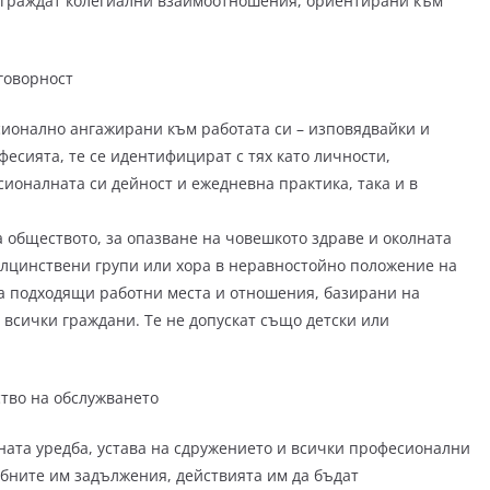
адграждат колегиални взаимоотношения, ориентирани към
говорност
сионално ангажирани към работата си – изповядвайки и
есията, те се идентифицират с тях като личности,
ионалната си дейност и ежедневна практика, така и в
 обществото, за опазване на човешкото здраве и околната
малцинствени групи или хора в неравностойно положение на
на подходящи работни места и отношения, базирани на
всички граждани. Те не допускат също детски или
тво на обслужването
ата уредба, устава на сдружението и всички професионални
ебните им задължения, действията им да бъдат