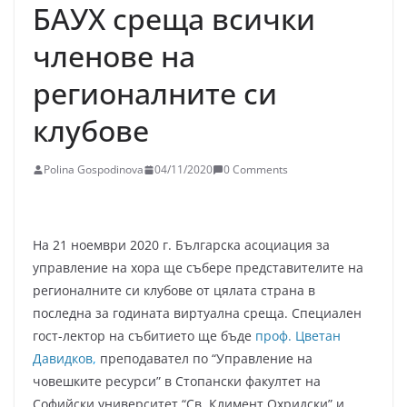
БАУХ среща всички
членове на
регионалните си
клубове
Polina Gospodinova
04/11/2020
0 Comments
На 21 ноември 2020 г. Българска асоциация за
управление на хора ще събере представителите на
регионалните си клубове от цялата страна в
последна за годината виртуална среща. Специален
гост-лектор на събитието ще бъде
проф. Цветан
Давидков
,
преподавател по “Управление на
човешките ресурси” в Стопански факултет на
Софийски университет “Св. Климент Охридски” и