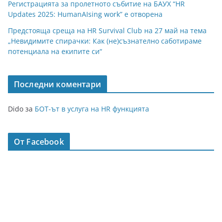
Регистрацията за пролетното събитие на БАУХ “HR
Updates 2025: HumanAIsing work” е отворена
Предстояща среща на HR Survival Club на 27 май на тема
„Невидимите спирачки: Как (не)съзнателно саботираме
потенциала на екипите си“
Последни коментари
Dido
за
БОТ-ът в услуга на HR функцията
От Facebook