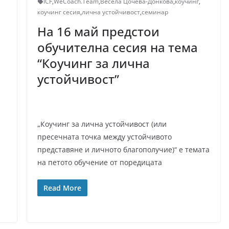
ICF
,
WeCoach.Team
,
Весела Цочева-Донкова
,
коучинг
,
коучинг сесия
,
лична устойчивост
,
семинар
На 16 май предстои
обучителна сесия на тема
“Коучинг за лична
устойчивост”
„Коучинг за лична устойчивост (или
пресечната точка между устойчивото
представяне и личното благополучие)“ е темата
на петото обучение от поредицата
Read More