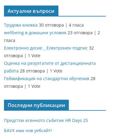
Актуални въпроси
Трудова книжка
30 отговора
|
4 гласа
wellbeing в домашни условия
23 отговора
|
2
гласа
Електронно досие _ Електронен подпис
32
отговора
|
1 Vote
Оценка на резултатите от дистанционната
работа
28 отговора
|
1 Vote
Геймификация на стандартни обучения
28
отговора
|
1 Vote
Последни публикации
Предстои есенното събитие HR Days 25
БАУХ има нов уебсайт!