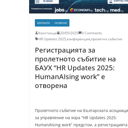
МИНАЛИ
НОВИНИ
Констанца
20/05/2025
0 Comments
HR Updates 2025
,
конференция
,
пролетно събитие
Регистрацията за
пролетното събитие на
БАУХ “HR Updates 2025:
HumanAIsing work” е
отворена
Пролетното събитие на Българската асоциац
за управление на хора “HR Updates 2025:
HumanAIsing work” предстои, а регистрацията