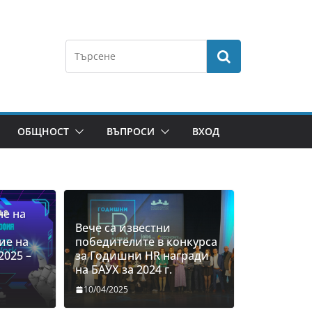
ОБЩНОСТ
ВЪПРОСИ
ВХОД
не на
Вече са известни
ие на
победителите в конкурса
2025 –
за Годишни HR награди
на БАУХ за 2024 г.
10/04/2025