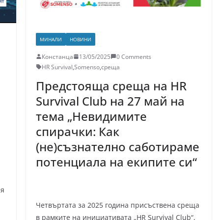
МИНАЛИ
НОВИНИ
Констанца
13/05/2025
0 Comments
HR Survival
,
Somenso
,
среща
Предстояща среща на HR
Survival Club на 27 май на
тема „Невидимите
спирачки: Как
(не)съзнателно саботираме
потенциала на екипите си“
ия
Четвъртата за 2025 година присъственa среща
в рамките на инициативата „HR Survival Club“,