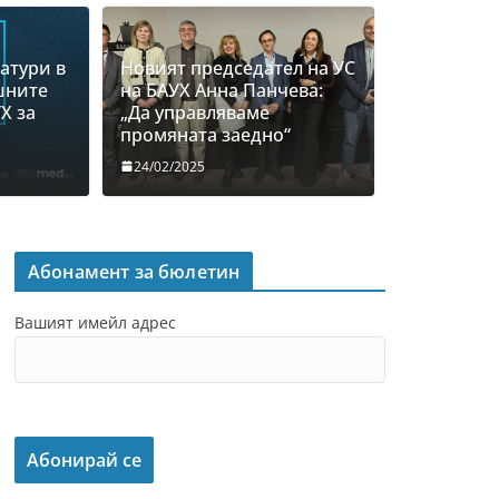
атури в
Новият председател на УС
шните
на БАУХ Анна Панчева:
Х за
„Да управляваме
промяната заедно“
24/02/2025
Абонамент за бюлетин
Вашият имейл адрес