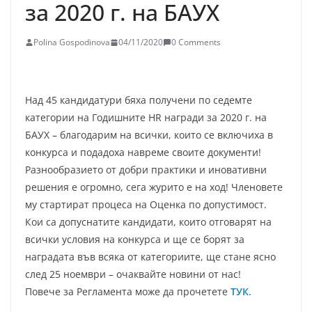
за 2020 г. на БАУХ
Polina Gospodinova
04/11/2020
0 Comments
Над 45 кандидатури бяха получени по седемте
категории на Годишните HR награди за 2020 г. на
БАУХ – благодарим на всички, които се включиха в
конкурса и подадоха навреме своите документи!
Разнообразието от добри практики и иновативни
решения е огромно, сега журито е на ход! Членовете
му стартират процеса на Оценка по допустимост.
Кои са допуснатите кандидати, които отговарят на
всички условия на конкурса и ще се борят за
наградата във всяка от категориите, ще стане ясно
след 25 ноември – очаквайте новини от нас!
Повече за Регламента може да прочетете
ТУК
.