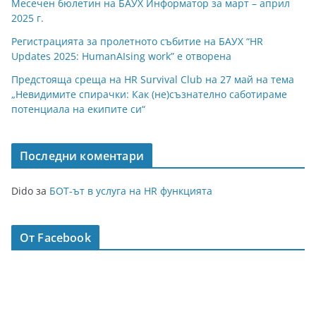
Месечен бюлетин на БАУХ Информатор за март – април
2025 г.
Регистрацията за пролетното събитие на БАУХ “HR
Updates 2025: HumanAIsing work” е отворена
Предстояща среща на HR Survival Club на 27 май на тема
„Невидимите спирачки: Как (не)съзнателно саботираме
потенциала на екипите си“
Последни коментари
Dido
за
БОТ-ът в услуга на HR функцията
От Facebook