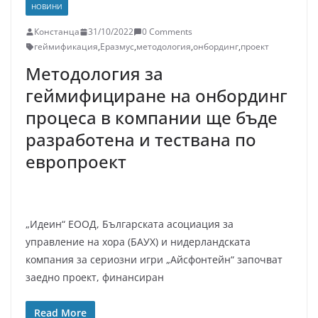
НОВИНИ
Констанца
31/10/2022
0 Comments
геймификация
,
Еразмус
,
методология
,
онбординг
,
проект
Методология за
геймифициране на онбординг
процеса в компании ще бъде
разработена и тествана по
европроект
„Идеин“ ЕООД, Българската асоциация за
управление на хора (БАУХ) и нидерландската
компания за сериозни игри „Айсфонтейн“ започват
заедно проект, финансиран
Read More