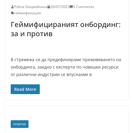
Polina Gospodinova
26/07/2023
0 Comments
геймификация
Геймифицираният онбординг:
за и против
В стремежа си да предефинираме преживяването на
онбординга, заедно с експерти по човешки ресурси
от различни индустрии се впуснахме в
Read More
НОВИНИ