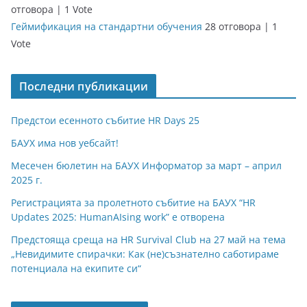
отговора
|
1 Vote
Геймификация на стандартни обучения
28 отговора
|
1
Vote
Последни публикации
Предстои есенното събитие HR Days 25
БАУХ има нов уебсайт!
Месечен бюлетин на БАУХ Информатор за март – април
2025 г.
Регистрацията за пролетното събитие на БАУХ “HR
Updates 2025: HumanAIsing work” е отворена
Предстояща среща на HR Survival Club на 27 май на тема
„Невидимите спирачки: Как (не)съзнателно саботираме
потенциала на екипите си“