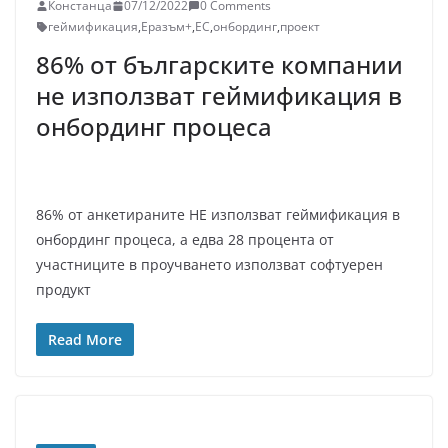
Констанца
07/12/2022
0 Comments
геймификация
,
Еразъм+
,
ЕС
,
онбординг
,
проект
86% от българските компании
не използват геймификация в
онбординг процеса
86% от анкетираните НЕ използват геймификация в
онбординг процеса, а едва 28 процента от
участниците в проучването използват софтуерен
продукт
Read More