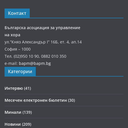
Контакт
Българска асоциация за управление
на хора
ул.”Княз Александър І” 16Б, ет. 4, ап.14
София – 1000
Тел. (02)950 10 90, 0882 010 350
e-mail:
bapm@bapm.bg
Категории
Интервю
(41)
Месечен електронен бюлетин
(30)
Минали
(139)
Новини
(209)