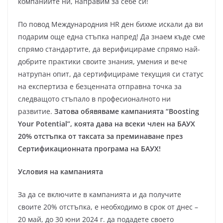
компаниите ни, направим за себе си!
По повод Международния HR ден бихме искали да ви
подарим още една стъпка напред! Да знаем къде сме
спрямо стандартите, да верифицираме спрямо най-
добрите практики своите знания, умения и вече
натрупан опит, да сертифицираме текущия си статус
на експертиза е безценната отправна точка за
следващото стъпало в професионалното ни
развитие.
Затова обявяваме кампанията “Boosting
Your Potential”, коята дава на всеки член на БАУХ
20% отстъпка от таксата за преминаване през
Сертификационната програма на БАУХ!
Условия на кампанията
За да се включите в кампанията и да получите
своите 20% отстъпка, е необходимо в срок от днес –
20 май, до 30 юни 2024 г. да подадете своето