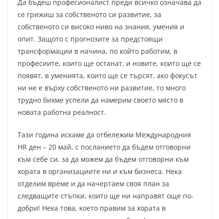
Да бъдеш професионалист преди всичко означава да
се грижиш за собственото си развитие, за
собственото си високо ниво на знания, умения и
опит. Защото с прогнозите за предстоящи
трансформации в начина, по който работим, в
професиите, които ще останат, и новите, които ще се
появят, в уменията, които ще се търсят, ако фокусът
ни не е върху собственото ни развитие, то много
трудно бихме успели да намерим своето място в
новата работна реалност.
Тази година искаме да отбележим Международния
HR ден – 20 май, с посланието да бъдем отговорни
към себе си, за да можем да бъдем отговорни към
хората в организациите ни и към бизнеса. Нека
отделим време и да начертаем своя план за
следващите стъпки, които ще ни направят още по-
добри! Нека това, което правим за хората в