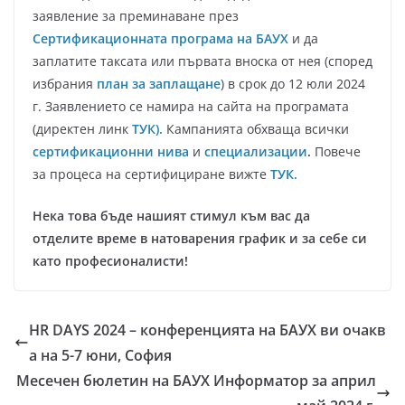
заявление за преминаване през
Сертификационната програма на БАУХ
и да
заплатите таксата или първата вноска от нея (според
избрания
план за заплащане
) в срок до 12 юли 2024
г. Заявлението се намира на сайта на програмата
(директен линк
ТУК)
.
Кампанията обхваща всички
сертификационни нива
и
специализации
.
Повече
за процеса на сертифициране вижте
ТУК
.
Нека това бъде нашият стимул към вас да
отделите време в натоварения график и за себе си
като професионалисти!
HR DAYS 2024 – конференцията на БАУХ ви очакв
а на 5-7 юни, София
Месечен бюлетин на БАУХ Информатор за април