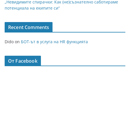
„Невидимите спирачки: Как (не)съзнателно саботираме
потенциала на екипите си“
Recent Comments
Dido
on
БОТ-ът в услуга на HR функцията
От Facebook