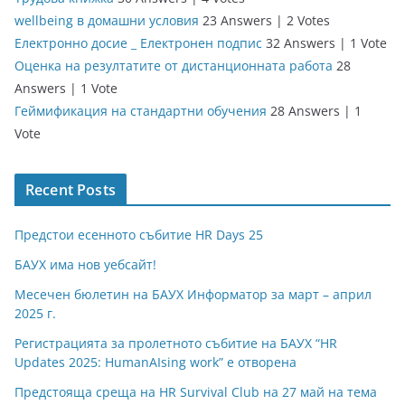
wellbeing в домашни условия
23 Answers
|
2 Votes
Електронно досие _ Електронен подпис
32 Answers
|
1 Vote
Оценка на резултатите от дистанционната работа
28
Answers
|
1 Vote
Геймификация на стандартни обучения
28 Answers
|
1
Vote
Recent Posts
Предстои есенното събитие HR Days 25
БАУХ има нов уебсайт!
Месечен бюлетин на БАУХ Информатор за март – април
2025 г.
Регистрацията за пролетното събитие на БАУХ “HR
Updates 2025: HumanAIsing work” е отворена
Предстояща среща на HR Survival Club на 27 май на тема