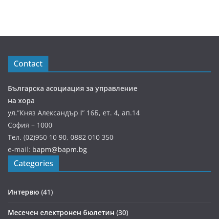
Contact
Българска асоциация за управление
на хора
ул.”Княз Александър І” 16Б, ет. 4, ап.14
София – 1000
Тел. (02)950 10 90, 0882 010 350
e-mail:
bapm@bapm.bg
Categories
Интервю
(41)
Месечен електронен бюлетин
(30)