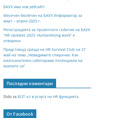
БАУХ има нов уебсайт!
Месечен бюлетин на БАУХ Информатор за
март – април 2025 г.
Регистрацията за пролетното събитие на БАУХ
“HR Updates 2025: HumanAIsing work” е
отворена
Предстояща среща на HR Survival Club на 27
май на тема „Невидимите спирачки: Как
(не)съзнателно саботираме потенциала на
екипите си“
Последни коментари
Dido
за
БОТ-ът в услуга на HR функцията
От Facebook