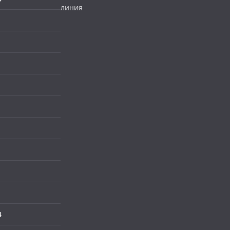
линия
4