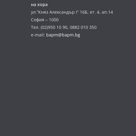
на хора
ул.”Княз Александър І” 16Б, ет. 4, ап.14
София – 1000
Тел. (02)950 10 90, 0882 010 350
e-mail:
bapm@bapm.bg