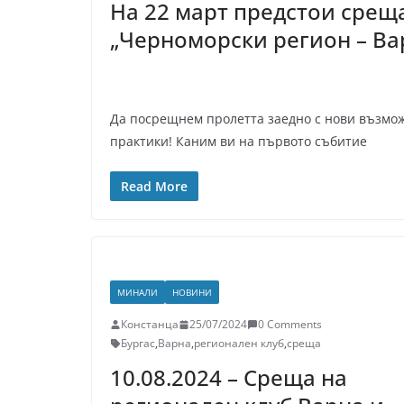
На 22 март предстои срещ
„Черноморски регион – Вар
Да посрещнем пролетта заедно с нови възмож
практики! Каним ви на първото събитие
Read More
МИНАЛИ
НОВИНИ
Констанца
25/07/2024
0 Comments
Бургас
,
Варна
,
регионален клуб
,
среща
10.08.2024 – Среща на