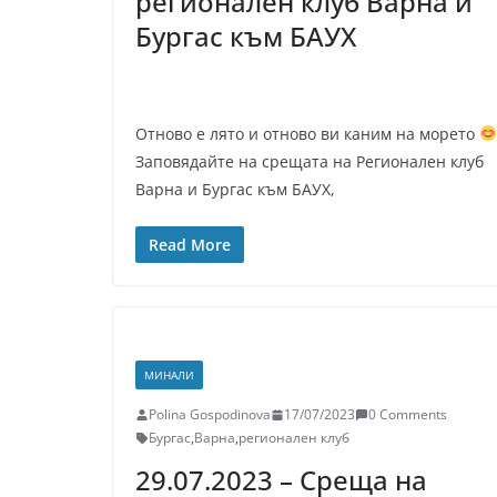
регионален клуб Варна и
Бургас към БАУХ
Отново е лято и отново ви каним на морето
Заповядайте на срещата на Регионален клуб
Варна и Бургас към БАУХ,
Read More
МИНАЛИ
Polina Gospodinova
17/07/2023
0 Comments
Бургас
,
Варна
,
регионален клуб
29.07.2023 – Среща на