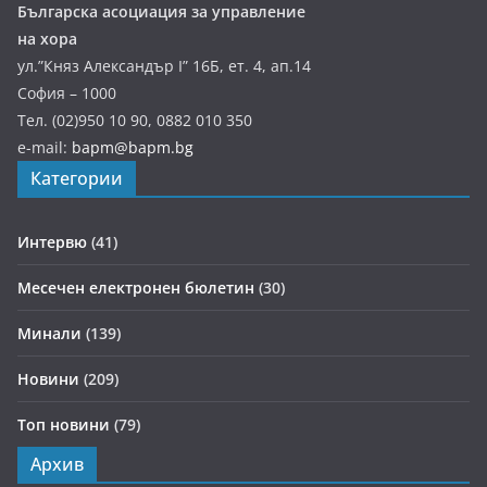
Българска асоциация за управление
на хора
ул.”Княз Александър І” 16Б, ет. 4, ап.14
София – 1000
Тел. (02)950 10 90, 0882 010 350
e-mail:
bapm@bapm.bg
Категории
Интервю
(41)
Месечен електронен бюлетин
(30)
Минали
(139)
Новини
(209)
Топ новини
(79)
Архив