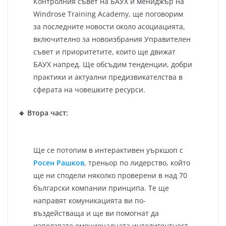
Контролния съвет на БАУХ и мениджър на
Windrose Training Academy, ще поговорим
за последните новости около асоциацията,
включително за новоизбрания Управителен
съвет и приоритетите, които ще движат
БАУХ напред. Ще обсъдим тенденции, добри
практики и актуални предизвикателства в
сферата на човешките ресурси.
🔹 Втора част:
Ще се потопим в интерактивен уъркшоп с
Росен Рашков
, треньор по лидерство, който
ще ни сподели няколко проверени в над 70
български компании принципа. Те ще
направят комуникацията ви по-
въздействаща и ще ви помогнат да
използвате емоционалната интелигентност