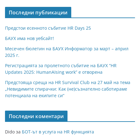
Последни публикации
Предстои есенното събитие HR Days 25
БАУХ има нов уебсайт!
Месечен бюлетин на БАУХ Информатор за март – април
2025 г.
Регистрацията за пролетното събитие на БАУХ “HR
Updates 2025: HumanAIsing work” е отворена
Предстояща среща на HR Survival Club на 27 май на тема
„Невидимите спирачки: Как (не)съзнателно саботираме
потенциала на екипите си“
Последни коментари
Dido
за
БОТ-ът в услуга на HR функцията