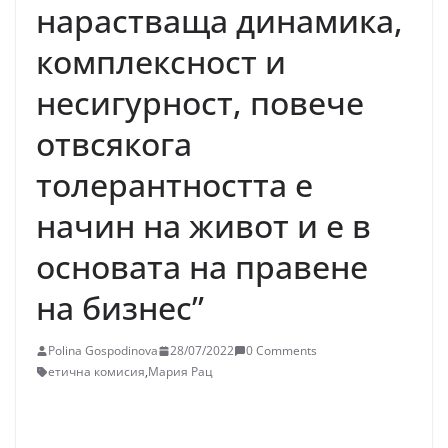
нарастваща динамика,
комплексност и
несигурност, повече
отвсякога
толерантността е
начин на живот и е в
основата на правене
на бизнес”
Polina Gospodinova
28/07/2022
0 Comments
етична комисия
,
Мария Рац