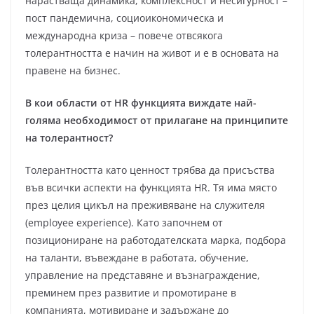
нарастваща динамика, комплексност и несигурност –
пост пандемична, социоикономическа и
международна криза – повече отвсякога
толерантността е начин на живот и е в основата на
правене на бизнес.
В кои области от HR функцията виждате най-
голяма необходимост от прилагане на принципите
на толерантност?
Толерантността като ценност трябва да присъства
във всички аспекти на функцията HR. Тя има място
през целия цикъл на преживяване на служителя
(employee experience). Като започнем от
позициониране на работодателската марка, подбора
на таланти, въвеждане в работата, обучение,
управление на представяне и възнаграждение,
преминем през развитие и промотиране в
компанията, мотивиране и задържане до