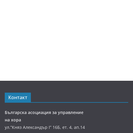
Контакт
Българска асоциация за управление
на хора
ул.”Княз Александър І” 16Б, ет. 4, ап.14