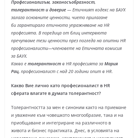
Професионализъм, законосъобразност,
толерантност и доверие
— Етичният кодекс на БАУХ
залага основните ценности, чието прилагане
би гарантирало етичното упражняване на HR
професията. В поредица от блиц интервюта
пречупваме тези ценности през погледа на опитни HR
професионалисти—членовете на Етичната комисия
за БАУХ.
Какво е
толерантност
в HR професията за
Мария
Рац
, професионалист с над 20 години опит в HR
.
Какво Вие лично като професионалист в HR
сферата влагате в думата толерантност?
Толерантността за мен е синоним както на приемане
и уважение към човешкото многообразие, така и на
приобщаване и интегриране на различното в
живота и бизнес практиката. Днес, в условията на