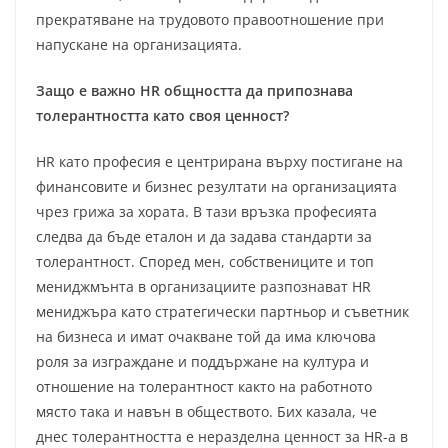
прекратяване на трудовото правоотношение при
напускане на организацията.
Защо е важно HR общността да припознава
толерантността като своя ценност?
HR като професия е центрирана върху постигане на
финансовите и бизнес резултати на организацията
чрез грижа за хората. В тази връзка професията
следва да бъде еталон и да задава стандарти за
толерантност. Според мен, собствениците и топ
мениджмънта в организациите разпознават HR
мениджъра като стратегически партньор и съветник
на бизнеса и имат очакване той да има ключова
роля за изграждане и поддържане на култура и
отношение на толерантност както на работното
място така и навън в обществото. Бих казала, че
днес толерантността е неразделна ценност за HR-а в