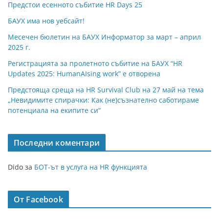
Предстои есенното събитие HR Days 25
БАУХ има нов уебсайт!
Месечен бюлетин на БАУХ Информатор за март – април
2025 г.
Регистрацията за пролетното събитие на БАУХ “HR
Updates 2025: HumanAIsing work” е отворена
Предстояща среща на HR Survival Club на 27 май на тема
„Невидимите спирачки: Как (не)съзнателно саботираме
потенциала на екипите си“
Последни коментари
Dido
за
БОТ-ът в услуга на HR функцията
От Facebook