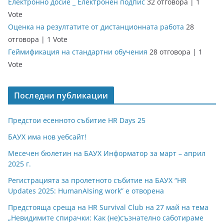
Електронно досие _ Електронен подпис
32 отговора
|
1
Vote
Оценка на резултатите от дистанционната работа
28
отговора
|
1 Vote
Геймификация на стандартни обучения
28 отговора
|
1
Vote
Последни публикации
Предстои есенното събитие HR Days 25
БАУХ има нов уебсайт!
Месечен бюлетин на БАУХ Информатор за март – април
2025 г.
Регистрацията за пролетното събитие на БАУХ “HR
Updates 2025: HumanAIsing work” е отворена
Предстояща среща на HR Survival Club на 27 май на тема
„Невидимите спирачки: Как (не)съзнателно саботираме