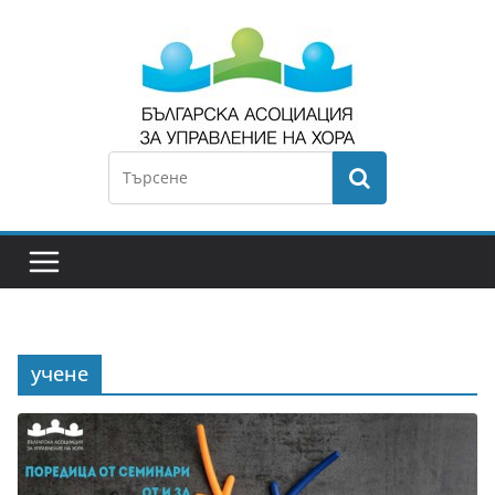
учене