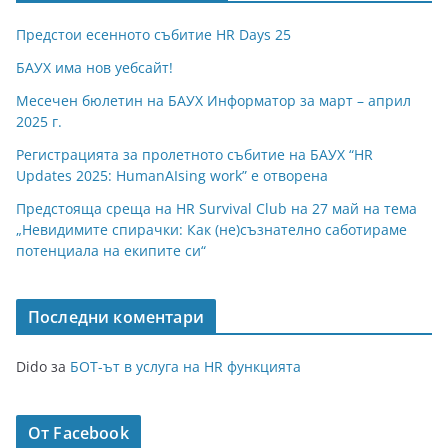
Предстои есенното събитие HR Days 25
БАУХ има нов уебсайт!
Месечен бюлетин на БАУХ Информатор за март – април
2025 г.
Регистрацията за пролетното събитие на БАУХ “HR
Updates 2025: HumanAIsing work” е отворена
Предстояща среща на HR Survival Club на 27 май на тема
„Невидимите спирачки: Как (не)съзнателно саботираме
потенциала на екипите си“
Последни коментари
Dido
за
БОТ-ът в услуга на HR функцията
От Facebook