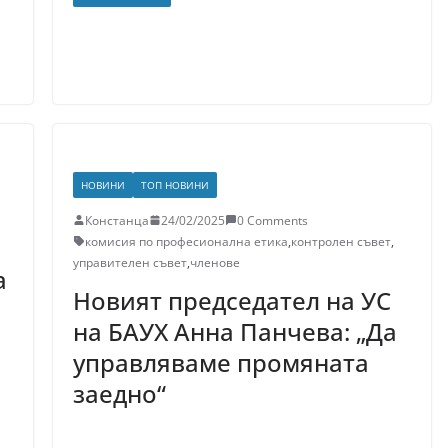
НОВИНИ
ТОП НОВИНИ
Констанца
24/02/2025
0 Comments
комисия по професионална етика
,
контролен съвет
,
управителен съвет
,
членове
а
Новият председател на УС
на БАУХ Анна Панчева: „Да
управляваме промяната
заедно“