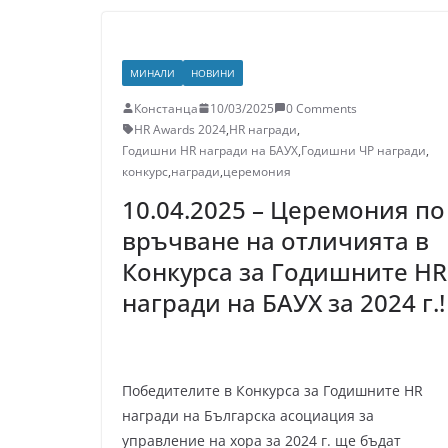
МИНАЛИ
НОВИНИ
Констанца
10/03/2025
0 Comments
HR Awards 2024
,
HR награди
,
Годишни HR награди на БАУХ
,
Годишни ЧР награди
,
конкурс
,
награди
,
церемония
10.04.2025 – Церемония по
връчване на отличията в
Конкурса за Годишните HR
награди на БАУХ за 2024 г.!
Победителите в Конкурса за Годишните HR
награди на Българска асоциация за
управление на хора за 2024 г. ще бъдат