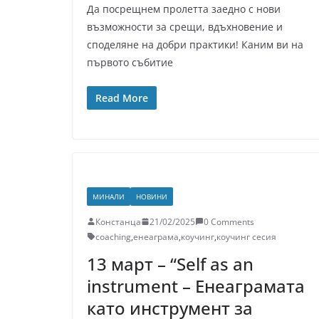
Да посрещнем пролетта заедно с нови
възможности за срещи, вдъхновение и
споделяне на добри практики! Каним ви на
първото събитие
Read More
МИНАЛИ
НОВИНИ
Констанца
21/02/2025
0 Comments
coaching
,
енеаграма
,
коучинг
,
коучинг сесия
13 март – “Self as an
instrument – Енеаграмата
като инструмент за