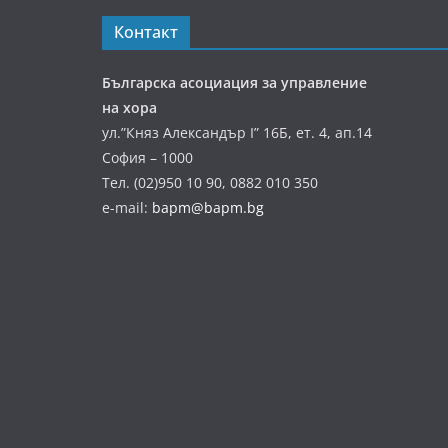
Контакт
Българска асоциация за управление
на хора
ул.”Княз Александър І” 16Б, ет. 4, ап.14
София – 1000
Тел. (02)950 10 90, 0882 010 350
e-mail:
bapm@bapm.bg