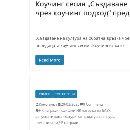
Коучинг сесия „Създаване 
чрез коучинг подход“ пред
„Създаване на култура на обратна връзка чре
поредицата коучинг сесии „Коучингът като
Read More
НОВИНИ
ТОП НОВИНИ
Констанца
20/03/2025
0 Comments
HR награди
,
Годишни HR награди на БАУХ
,
допуснати кандидатури
,
кандидатури
,
конкурс
,
номинирани
,
ЧР награди