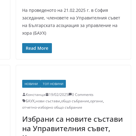
На проведеното на 21.02.2025 г. в София
заседание, членовете на Управителния съвет
на Българската асоциация за управление на
хора (БАУХ)
Read More
НОВИНИ
ТОП НОВИНИ
Констанца
19/02/2025
0 Comments
БАУХ
,
нови състави
,
общо събрание
,
органи
,
отчетно-изборно общо събрание
Избрани са новите състави
на Управителния съвет,