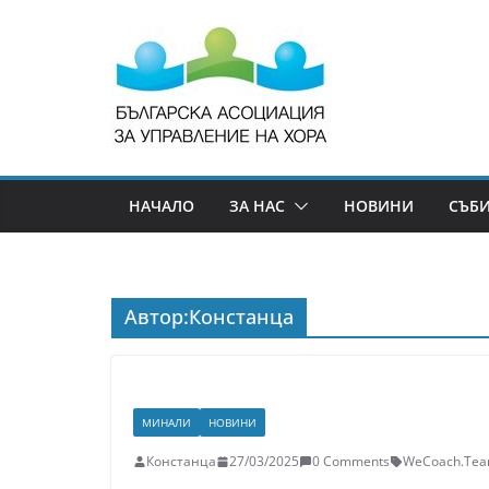
НАЧАЛО
ЗА НАС
НОВИНИ
СЪБ
Автор:
Констанца
МИНАЛИ
НОВИНИ
Констанца
27/03/2025
0 Comments
WeCoach.Te