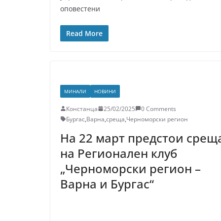
оповестени
Read More
МИНАЛИ
НОВИНИ
Констанца
25/02/2025
0 Comments
Бургас
,
Варна
,
среща
,
Черноморски регион
На 22 март предстои срещ
на Регионален клуб
„Черноморски регион –
Варна и Бургас“