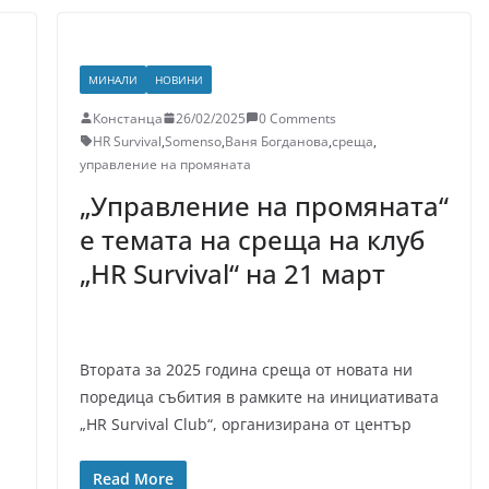
МИНАЛИ
НОВИНИ
Констанца
26/02/2025
0 Comments
HR Survival
,
Somenso
,
Ваня Богданова
,
среща
,
управление на промяната
„Управление на промяната“
е темата на среща на клуб
„HR Survival“ на 21 март
Втората за 2025 година среща от новата ни
поредица събития в рамките на инициативата
„HR Survival Club“, организирана от център
Read More