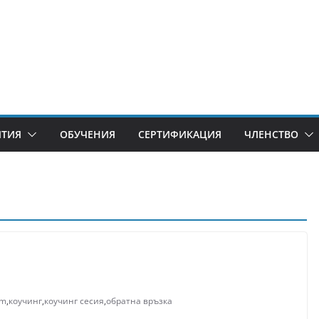
ИТИЯ
ОБУЧЕНИЯ
СЕРТИФИКАЦИЯ
ЧЛЕНСТВО
am
,
коучинг
,
коучинг сесия
,
обратна връзка