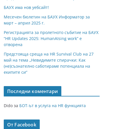
БАУХ има нов уебсайт!
Месечен бюлетин на БАУХ Информатор за
март – април 2025 г.
Регистрацията за пролетното събитие на БАУХ
“HR Updates 2025: HumanAIsing work” е
отворена
Предстояща среща на HR Survival Club на 27
май на тема „Невидимите спирачки: Как
(не)съзнателно саботираме потенциала на
екипите си“
Последни коментари
Dido
за
БОТ-ът в услуга на HR функцията
От Facebook