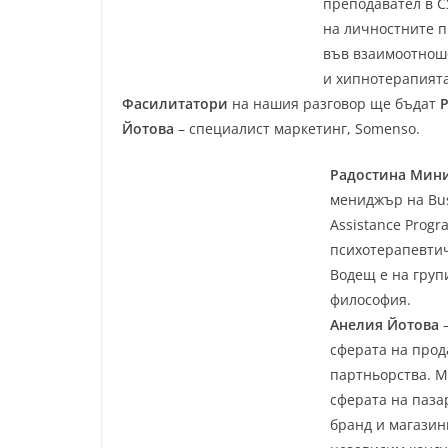
преподавател в С
на личностните п
във взаимоотноше
и хипнотерапията
Фасилитатори
на нашия разговор ще бъдат
Йотова
– специалист маркетинг, Somenso.
Радостина Мин
мениджър на Bus
Assistance Prog
психотерапевтич
Водещ е на груп
философия.
Анелия Йотова
–
сферата на прод
партньорства. М
сферата на паза
бранд и магазин