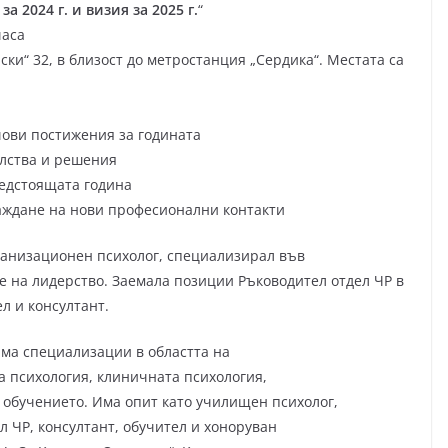
а 2024 г. и визия за 2025
г.
“
часа
ски“ 32, в близост до метростанция „Сердика“. Местата са
ови постижения за годината
лства и решения
редстоящата година
аждане на нови професионални контакти
ганизационен психолог, специализирал във
е на лидерство. Заемала позиции Ръководител отдел ЧР в
л и консултант.
ма специализации в областта на
 психология, клиничната психология,
 обучението. Има опит като училищен психолог,
л ЧР, консултант, обучител и хоноруван