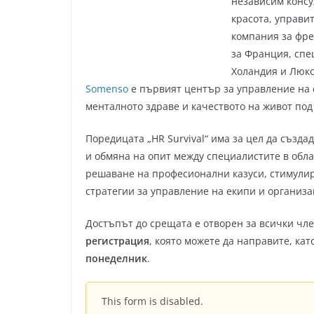
независим консу
красота, управи
компания за фре
за Франция, спец
Холандия и Люкс
Somenso
е първият център за управление на 
менталното здраве и качеството на живот под 
Поредицата „HR Survival“ има за цел да създ
и обмяна на опит между специалистите в обла
решаване на професионални казуси, стимулир
стратегии за управление на екипи и организа
Достъпът до срещата е отворен за всички чле
регистрация
, която можете да направите, к
понеделник
.
This form is disabled.