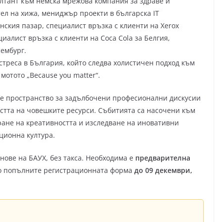
лтант към немска мрежова компания за здраве и
тел на хижа, мениджър проекти в българска IT
нския пазар, специалист връзка с клиенти на Xerox
иалист връзка с клиенти на Coca Cola за Белгия,
ембург.
стреса в България, който следва холистичен подход към
мотото „Because you matter“.
аде пространство за задълбочени професионални дискусии
стта на човешките ресурси. Събитията са насочени към
ане на креативността и изследване на иновативни
ционна култура.
нове на БАУХ, без такса. Необходима е
предварителна
ато попълните регистрационната форма
до 09 декември,