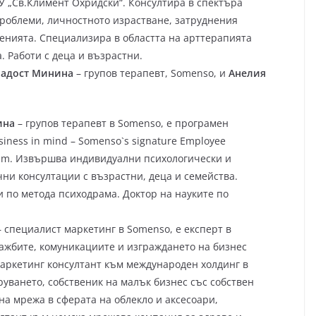
У „Св.Климент Охридски“. Консултира в спектъра
роблеми, личностното израстване, затруднения
нията. Специализира в областта на арттерапията
. Работи с деца и възрастни.
Радост Минина
– групов терапевт, Somenso, и
Анелия
ина
– групов терапевт в Somenso, е програмен
iness in mind – Somenso`s signature Employee
ram. Извършва индивидуални психологически и
ни консултации с възрастни, деца и семейства.
и по метода психодрама. Доктор на науките по
 специалист маркетинг в Somenso, е експерт в
ажбите, комуникациите и изграждането на бизнес
аркетинг консултант към международен холдинг в
руването, собственик на малък бизнес със собствен
на мрежа в сферата на облекло и аксесоари,