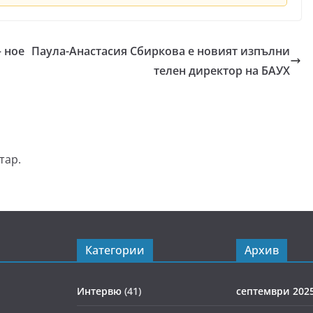
 ное
Паула-Анастасия Сбиркова е новият изпълни
телен директор на БАУХ
тар.
Категории
Архив
Интервю
(41)
септември 202