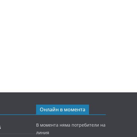
Онлайн в момента
В момента няма потребители на
5
линия