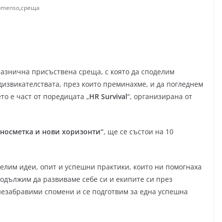
omenso
,
среща
разнична присъствена среща, с която да споделим
дизвикателствата, през които преминахме, и да погледнем
о е част от поредицата „
HR Survival
“, организирана от
вносметка и нови хоризонти“
, ще се състои на 10
делим идеи, опит и успешни практики, които ни помогнаха
одължим да развиваме себе си и екипите си през
незабравими спомени и се подготвим за една успешна