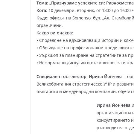
Тема
: „
Празнуваме успехите си: Равносметка з
Кога
: 10 декември, вторник, от 13:00 до 16:00 
Къде
: офисът на Somenso, бул. „Ал. Стамболий
ограничени.
Какво ви очаква:
• Споделяне на вдъхновяващи истории и ключ
• Обсъждане на професионални предизвикате
• Уъркшоп за планиране на стратегиите за п
• Неформални дискусии и възможност за изгр
Специален гост-лектор
:
Ирина Йончева
– ор
Великобритания стратегическо УЧР и развити
български и международни компании, обучите
Ирина Йончева
и
организационната
консултирането и
ръководител отде