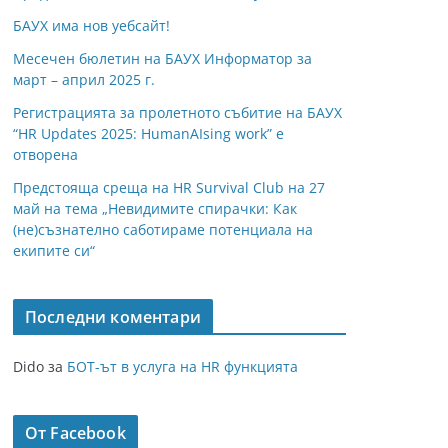
БАУХ има нов уебсайт!
Месечен бюлетин на БАУХ Информатор за
март – април 2025 г.
Регистрацията за пролетното събитие на БАУХ
“HR Updates 2025: HumanAIsing work” е
отворена
Предстояща среща на HR Survival Club на 27
май на тема „Невидимите спирачки: Как
(не)съзнателно саботираме потенциала на
екипите си“
Последни коментари
Dido
за
БОТ-ът в услуга на HR функцията
От Facebook