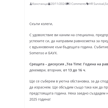
Констанца
20/11/2024
0 Comments
HR Survival
,
S
Скъпи колеги,
С удоволствие ви каним на специална, предп
успехите си, да направим равносметка за пре
с вдъхновение към бъдещата година. Събитиет
Somenso и БАУХ.
Срещата – дискусия „Tea Time: Година на ра
декември, вторник,
от 13 до 16 ч
.
Ще се съберем в уютна обстановка, за да спо
да израснем. Ще обсъдим също така как да пр
предстоящата година. Нека заедно създадем 
2025 година!