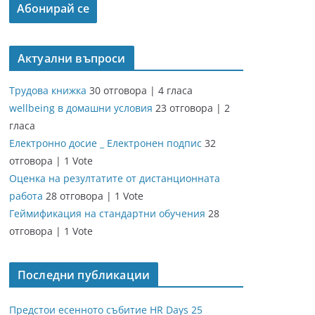
Актуални въпроси
Трудова книжка
30 отговора
|
4 гласа
wellbeing в домашни условия
23 отговора
|
2
гласа
Електронно досие _ Електронен подпис
32
отговора
|
1 Vote
Оценка на резултатите от дистанционната
работа
28 отговора
|
1 Vote
Геймификация на стандартни обучения
28
отговора
|
1 Vote
Последни публикации
Предстои есенното събитие HR Days 25