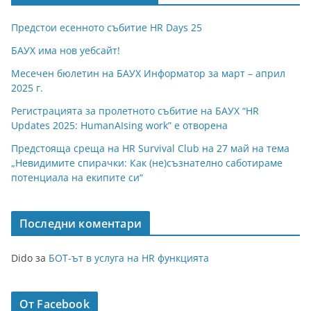
Предстои есенното събитие HR Days 25
БАУХ има нов уебсайт!
Месечен бюлетин на БАУХ Информатор за март – април
2025 г.
Регистрацията за пролетното събитие на БАУХ “HR
Updates 2025: HumanAIsing work” е отворена
Предстояща среща на HR Survival Club на 27 май на тема
„Невидимите спирачки: Как (не)съзнателно саботираме
потенциала на екипите си“
Последни коментари
Dido
за
БОТ-ът в услуга на HR функцията
От Facebook