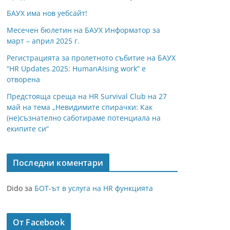
БАУХ има нов уебсайт!
Месечен бюлетин на БАУХ Информатор за
март – април 2025 г.
Регистрацията за пролетното събитие на БАУХ
“HR Updates 2025: HumanAIsing work” е
отворена
Предстояща среща на HR Survival Club на 27
май на тема „Невидимите спирачки: Как
(не)съзнателно саботираме потенциала на
екипите си“
Последни коментари
Dido
за
БОТ-ът в услуга на HR функцията
От Facebook