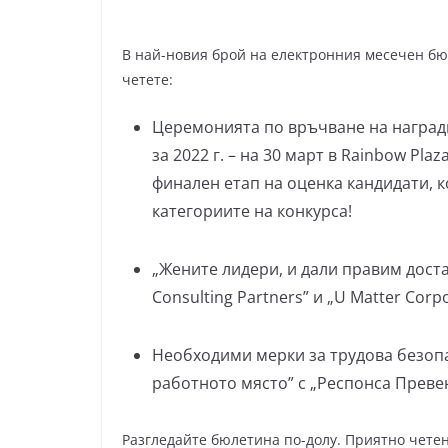
В най-новия брой на електронния месечен бю
четете:
Церемонията по връчване на награди
за 2022 г. – на 30 март в Rainbow Pla
финален етап на оценка кандидати, к
категориите на конкурса!
„Жените лидери, и дали правим доста
Consulting Partners” и „U Matter Corp
Необходими мерки за трудова безопа
работното място” с „Респонса Преве
Разгледайте бюлетина по-долу. Приятно четен