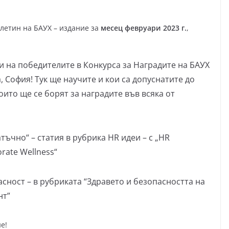
летин на БАУХ – издание за
месец февруари 2023 г.
,
 на победителите в Конкурса за Наградите на БАУХ
za, София! Тук ще научите и кои са допуснатите до
оито ще се борят за наградите във всяка от
тъчно“ – статия в рубрика HR идеи – с „HR
orate Wellness“
сност – в рубриката “Здравето и безопасността на
нт”
е!