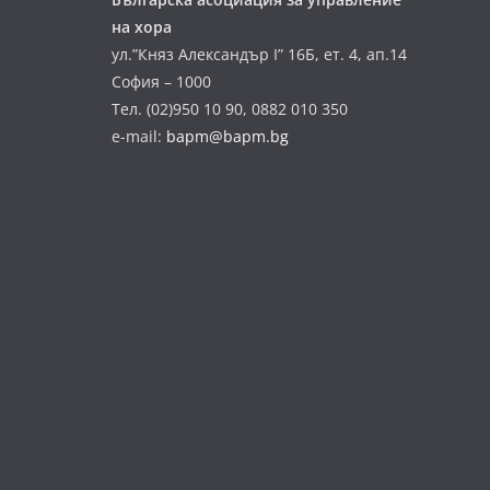
на хора
ул.”Княз Александър І” 16Б, ет. 4, ап.14
София – 1000
Тел. (02)950 10 90, 0882 010 350
e-mail:
bapm@bapm.bg