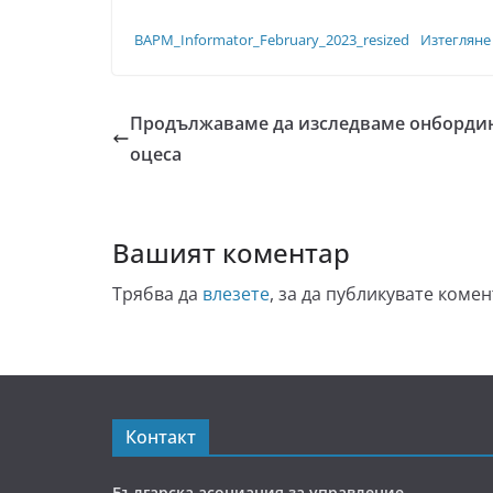
BAPM_Informator_February_2023_resized
Изтегляне
Продължаваме да изследваме онбордин
оцеса
Вашият коментар
Трябва да
влезете
, за да публикувате комен
Контакт
Българска асоциация за управление