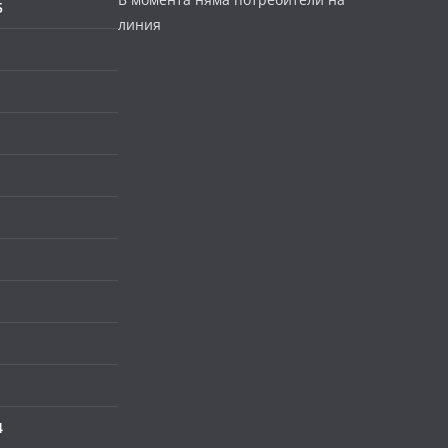
5
линия
4