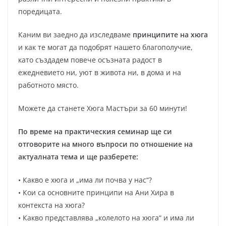
поредицата.
Каним ви заедно да изследваме
принципите на хюга
и как те могат да подобрят нашето благополучие,
като създадем повече осъзната радост в
ежедневието ни, уют в живота ни, в дома и на
работното място.
Можете да станете Хюга Мастъри за 60 минути!
По време на практическия семинар ще си
отговорите на много въпроси по отношение на
актуалната тема и ще разберете:
• Какво е хюга и „има ли почва у нас“?
• Кои са основните принципи на Ани Хира в
контекста на хюга?
• Какво представлява „колелото на хюга“ и има ли