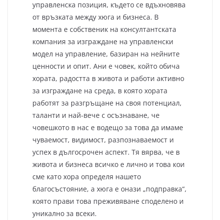
управленска позиция, където се вдъхновява
от връзката между хюга и бизнеса. В
момента е собственик на консултантската
компания за изграждане на управленски
модел на управление, базиран на нейните
ценности и опит. Ани е човек, който обича
хората, радостта в живота и работи активно
за изграждане на среда, в която хората
работят за разгръщане на своя потенциал,
таланти и най-вече с осъзнаване, че
човешкото в нас е водещо за това да имаме
чуваемост, видимост, разпознаваемост и
успех в дългосрочен аспект. Тя вярва, че в
живота и бизнеса всичко е лично и това кои
сме като хора определя нашето
благосъстояние, а хюга е онази „подправка“,
която прави това преживяване споделено и
уникално за всеки.