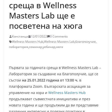
среща в Wellness
Masters Lab ще е
посветена на хюга
Констанца
12/01/2022
0 Comments
Wellness Masters Hub
,
Wellness Masters Lab
,
благополучие
,
лаборатория
,
семинар
,
уебинар
,
хюга
Първата за годината среща в Wellness Masters Lab –
Лаборатория за създаване на благополучие, ще се
състои
на 25.01.2022 година от 13:00 ч.
в
платформата Zoom. Българската асоциация за
управление на хора и
Wellness Masters Hub
продължават съвместната инициатива и през
новата година и ще продължим да ви представяме
различни интересни и полезни практики в