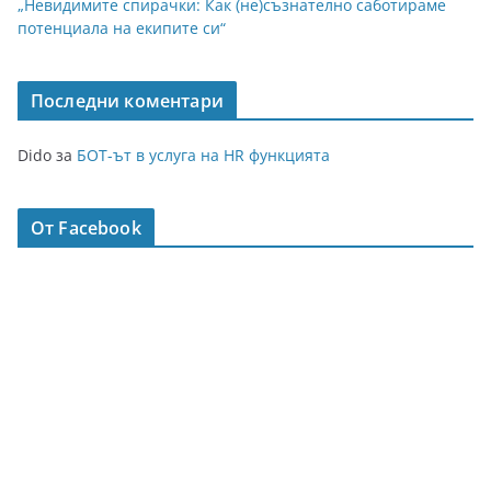
„Невидимите спирачки: Как (не)съзнателно саботираме
потенциала на екипите си“
Последни коментари
Dido
за
БОТ-ът в услуга на HR функцията
От Facebook