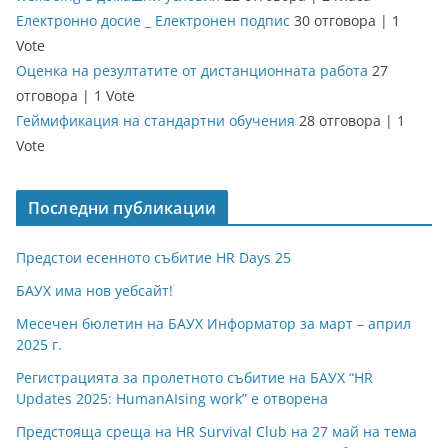
Електронно досие _ Електронен подпис
30 отговора
|
1
Vote
Оценка на резултатите от дистанционната работа
27
отговора
|
1 Vote
Геймификация на стандартни обучения
28 отговора
|
1
Vote
Последни публикации
Предстои есенното събитие HR Days 25
БАУХ има нов уебсайт!
Месечен бюлетин на БАУХ Информатор за март – април
2025 г.
Регистрацията за пролетното събитие на БАУХ “HR
Updates 2025: HumanAIsing work” е отворена
Предстояща среща на HR Survival Club на 27 май на тема