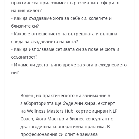
практическа приложимост в различните сфери от
нашия живот?
• Как да създаваме хюга за себе си, колегите и
близките си?
• Какво е отношението на вътрешната и външна
среда за създаването на хюга?
• Как да използваме сетивата си за повече хюга и
осъзнатост?
• Имаме ли достатъчно време за хюга в ежедневието
ни?
Водещ на практическото ни занимание в
Лабораторията ще бъде
Ани Хира
, експерт
на Wellness Masters Hub, сертифициран NLP
Coach, Хюга Мастър и бизнес консултант с
дългогодишна корпоративна практика. В
професионалния си опит е заемала