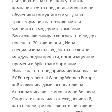
съосновател на ITCE – консултантска
компания, която предоставя иновативни
обучения и консултантски услуги за
трансформация на технологиите и
уменията на модерните компании.
Висококвалифициран консултант и лидер с
повече от 20 години опит, Нина
специализира във воденето на сложни
международни проекти, организационни
промени и Agile трансформации.
Нина е част от предприемаческият клас на
EY Entrepreneurial Winning Women Europe –
който включва дами, основатели на
бързоразвиващи се, иновативни бизнеси.
Спортът е важна част от ежедневието й,
като печели три последователни години