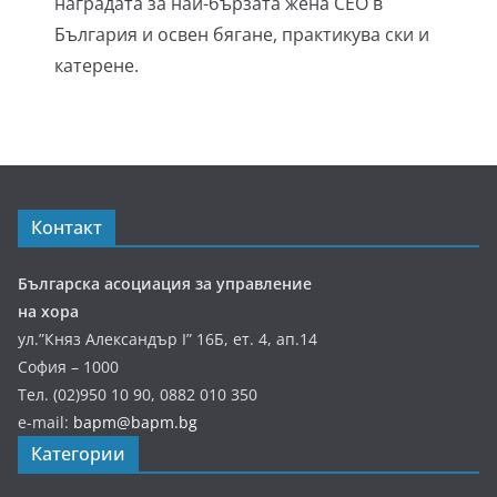
наградата за най-бързата жена CEO в
България и освен бягане, практикува ски и
катерене.
Контакт
Българска асоциация за управление
на хора
ул.”Княз Александър І” 16Б, ет. 4, ап.14
София – 1000
Тел. (02)950 10 90, 0882 010 350
e-mail:
bapm@bapm.bg
Категории