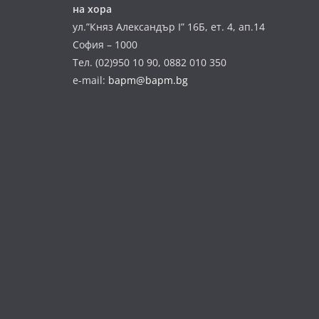
на хора
ул.”Княз Александър І” 16Б, ет. 4, ап.14
София – 1000
Тел. (02)950 10 90, 0882 010 350
e-mail:
bapm@bapm.bg