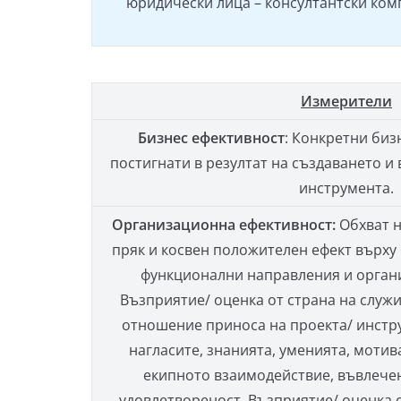
юридически лица – консултантски комп
Измерители
Бизнес ефективност
: Конкретни биз
постигнати в резултат на създаването и
инструмента.
Организационна ефективност:
Обхват н
пряк и косвен положителeн ефект върху
функционални направления и орган
Възприятие/ оценка от страна на служ
отношение приноса на проекта/ инстру
нагласите, знанията, уменията, мотив
екипното взаимодействие, въвлече
удовлетвореност. Възприятие/ оценка о