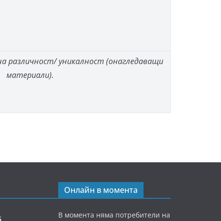
а различност/ уникалност (онагледаващи
материали).
Онлайн в момента
В момента няма потребители на
5