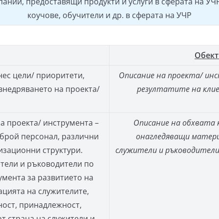
ании, предоставящи продукти и услуги в сферата на УЧР,
коучове, обучители и др. в сферата на УЧР
Обект
нес цели/ приоритети,
Описание на проекта/ инс
 внедряването на проекта/
резултатите на клие
а проекта/ инструмента –
Описание на обхвата 
 брой персонал, различни
онагледяващи матери
изационни структури.
служители и ръководители
ители и ръководители по
мента за развитието на
ацията на служителите,
ност, принадлежност,
т страна на служители и