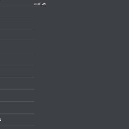
линия
4