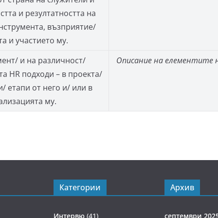
тта и резултатността на
нструмента, възприятие/
а и участието му.
ент/ и на различност/
Описание на елементите н
а HR подходи – в проекта/
/ етапи от него и/ или в
ализацията му.
Категории
Архив
Интервю
(41)
септември 202