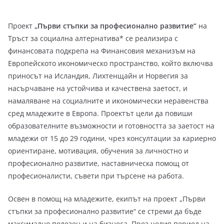
Проект
„Първи стъпки за професионално развитие“
на
Тръст за социална алтернатива* се реализира с
финансовата подкрепа на Финансовия механизъм на
Европейското икономическо пространство, който включва
приносът на Исландия, Лихтенщайн и Норвегия за
насърчаване на устойчива и качествена заетост, и
намаляване на социалните и икономически неравенства
сред младежите в Европа. Проектът цели да повиши
образователните възможности и готовността за заетост на
младежи от 15 до 29 години, чрез консултации за кариерно
ориентиране, мотивация, обучения за личностно и
професионално развитие, наставническа помощ от
професионалисти, съвети при търсене на работа.
Освен в помощ на младежите, екипът на проект „Първи
стъпки за професионално развитие“ се стреми да бъде
максимално полезен и на бизнеса. През целия период на