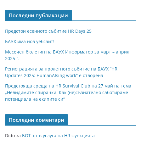
Последни публикации
Предстои есенното събитие HR Days 25
БАУХ има нов уебсайт!
Месечен бюлетин на БАУХ Информатор за март – април
2025 г.
Регистрацията за пролетното събитие на БАУХ “HR
Updates 2025: HumanAIsing work” е отворена
Предстояща среща на HR Survival Club на 27 май на тема
„Невидимите спирачки: Как (не)съзнателно саботираме
потенциала на екипите си“
Последни коментари
Dido
за
БОТ-ът в услуга на HR функцията