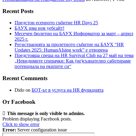
Recent Posts
Предстои есенното събитие HR Days 25
БАУХ има нов уебсайт!
Месечен бюлетин на БАУХ Информатор за март – април
2025 г.
Регистрацията за пролетното събитие на БАУХ “HR
Updates 2025: HumanAIsing work” е отворена
Предстояща среща на HR Survival Club на 27 май на тема
„Невидимите спирачки: Как (не)съзнателно саботираме
потенциала на екипите си“
Recent Comments
Dido
on
БОТ-ът в услуга на HR функцията
От Facebook
This message is only visible to admins.
Problem displaying Facebook posts.
Click to show error
Error:
Server configuration issue