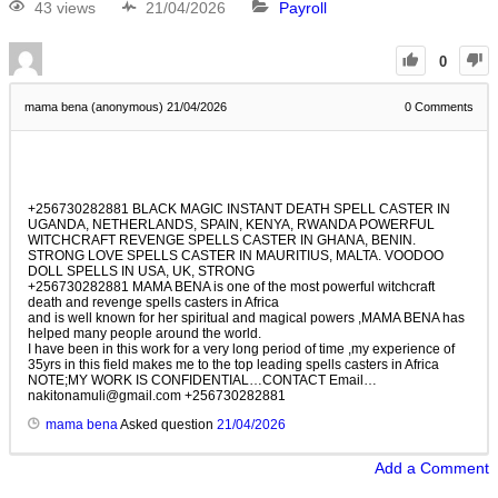
43 views
21/04/2026
Payroll
0
mama bena (anonymous)
21/04/2026
0
Comments
+256730282881 BLACK MAGIC INSTANT DEATH SPELL CASTER IN
UGANDA, NETHERLANDS, SPAIN, KENYA, RWANDA POWERFUL
WITCHCRAFT REVENGE SPELLS CASTER IN GHANA, BENIN.
STRONG LOVE SPELLS CASTER IN MAURITIUS, MALTA. VOODOO
DOLL SPELLS IN USA, UK, STRONG
+256730282881 MAMA BENA is one of the most powerful witchcraft
death and revenge spells casters in Africa
and is well known for her spiritual and magical powers ,MAMA BENA has
helped many people around the world.
I have been in this work for a very long period of time ,my experience of
35yrs in this field makes me to the top leading spells casters in Africa
NOTE;MY WORK IS CONFIDENTIAL…CONTACT Email…
nakitonamuli@gmail.com
+256730282881
mama bena
Asked question
21/04/2026
Add a Comment