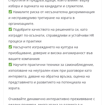
стеротипи и предразсъдъци, които влияят върху
избора и оценката на кандидати и служители.
Намалите риска от несъзнателна дискриминация
и несправедливо третиране на хората в
организациите.
Подобрите качеството на решенията си, като
изградят по-осъзнати, справедливи и устойчиви HR
процеси и практики
Насърчите изграждането на култура на
приобщаване, доверие и висока ангажираност във
вашите компаниия
Научите практични техники за самонаблюдение,
използване на неутрален език при разговори като
интервюта, даване на обратна връзка, оценка на
представянето и развитието на потенциала на
хората.
Очаквайте динамично интерактивно преживяване с
реални примери, много храна за размисъл и