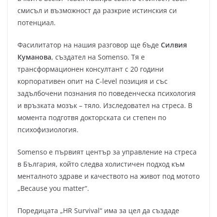
смисъл и възможност да разкрие истинския си
потенциал.
Фасилитатор на нашия разговор ще бъде
Силвия
Куманова
, създател на Somenso. Тя е
трансформационен консултант с 20 години
корпоративен опит на С-level позиция и със
задълбочени познания по поведенческа психология
и връзката мозък – тяло. Изследовател на стреса. В
момента подготвя докторската си степен по
психофизиология.
Somenso е първият център за управление на стреса
в България, който следва холистичен подход към
менталното здраве и качеството на живот под мотото
„Because you matter“.
Поредицата „HR Survival“ има за цел да създаде