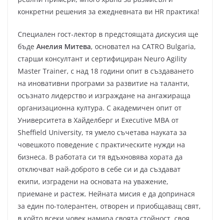
конкретни решения за ежедневната ви HR практика!
Специален гост-лектор в предстоящата дискусия ще
бъде
Анелия Митева
, основател на CATRO Bulgaria,
старши консултант и сертифициран Neuro Agility
Master Trainer, с над 18 години опит в създаването
на иновативни програми за развитие на таланти,
осъзнато лидерство и изграждане на ангажираща
организационна култура. С академичен опит от
Университета в Хайделберг и Executive MBA от
Sheffield University, тя умело съчетава науката за
човешкото поведение с практическите нужди на
бизнеса. В работата си тя вдъхновява хората да
отключват най-доброто в себе си и да създават
екипи, изградени на основата на уважение,
приемане и растеж. Нейната мисия е да допринася
за един по-толерантен, отворен и приобщаващ свят,
в който всеки човек намира своята стойност, своя