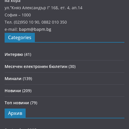
на хора
ул.”Княз Александър І” 16Б, ет. 4, ап.14
София – 1000
Тел. (02)950 10 90, 0882 010 350
e-mail:
bapm@bapm.bg
Categories
Интервю
(41)
Месечен електронен бюлетин
(30)
Минали
(139)
Новини
(209)
Топ новини
(79)
Архив