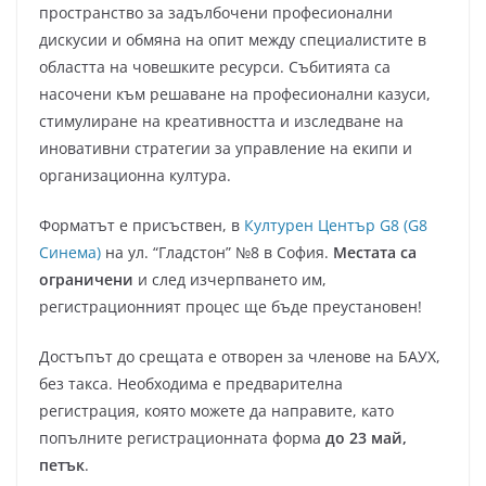
пространство за задълбочени професионални
дискусии и обмяна на опит между специалистите в
областта на човешките ресурси. Събитията са
насочени към решаване на професионални казуси,
стимулиране на креативността и изследване на
иновативни стратегии за управление на екипи и
организационна култура.
Форматът е присъствен, в
Културен Център G8 (G8
Синема)
на ул. “Гладстон” №8 в София.
Местата са
ограничени
и след изчерпването им,
регистрационният процес ще бъде преустановен!
Достъпът до срещата е отворен за членове на БАУХ,
без такса. Необходима е предварителна
регистрация, която можете да направите, като
попълните регистрационната форма
до 23 май,
петък
.