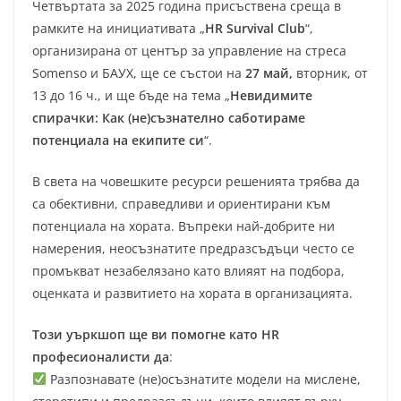
Четвъртата за 2025 година присъственa среща в
рамките на инициативата „
HR Survival Club
“,
организирана от център за управление на стреса
Somenso и БАУХ, ще се състои на
27 май,
вторник, от
13 до 16 ч., и ще бъде на тема „
Невидимите
спирачки: Как (не)съзнателно саботираме
потенциала на екипите си
“.
В света на човешките ресурси решенията трябва да
са обективни, справедливи и ориентирани към
потенциала на хората. Въпреки най-добрите ни
намерения, неосъзнатите предразсъдъци често се
промъкват незабелязано като влияят на подбора,
оценката и развитието на хората в организацията.
Този уъркшоп ще ви помогне като HR
професионалисти да
:
Разпознавате (не)осъзнатите модели на мислене,