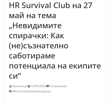
HR Survival Club на 27
май на тема
„Невидимите
спирачки: Как
(не)съзнателно
саботираме
потенциала на екипите
си“
Констанца
13/05/2025
0 Comments
HR Survival
,
Somenso
,
среща