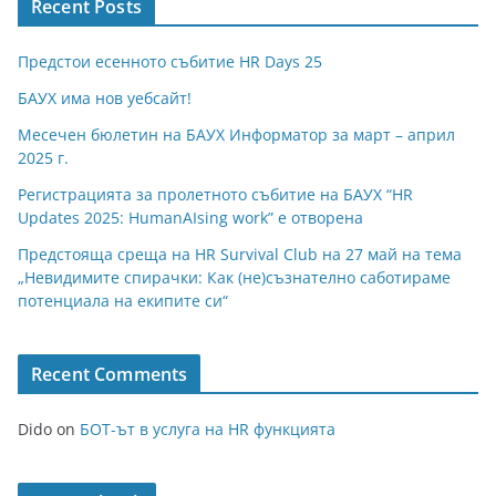
Recent Posts
Предстои есенното събитие HR Days 25
БАУХ има нов уебсайт!
Месечен бюлетин на БАУХ Информатор за март – април
2025 г.
Регистрацията за пролетното събитие на БАУХ “HR
Updates 2025: HumanAIsing work” е отворена
Предстояща среща на HR Survival Club на 27 май на тема
„Невидимите спирачки: Как (не)съзнателно саботираме
потенциала на екипите си“
Recent Comments
Dido
on
БОТ-ът в услуга на HR функцията