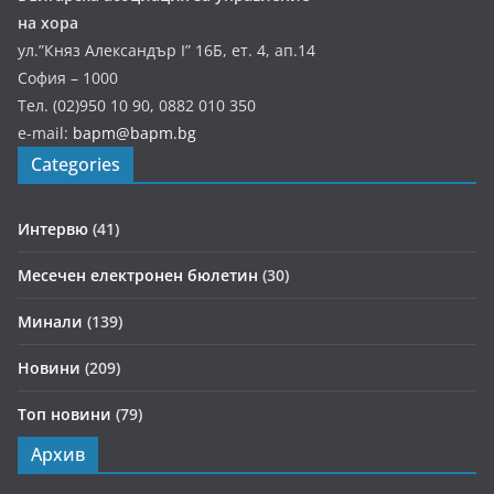
на хора
ул.”Княз Александър І” 16Б, ет. 4, ап.14
София – 1000
Тел. (02)950 10 90, 0882 010 350
e-mail:
bapm@bapm.bg
Categories
Интервю
(41)
Месечен електронен бюлетин
(30)
Минали
(139)
Новини
(209)
Топ новини
(79)
Архив