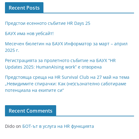
Recent Posts
Предстои есенното събитие HR Days 25
БАУХ има нов уебсайт!
Месечен бюлетин на БАУХ Информатор за март – април
2025 г.
Регистрацията за пролетното събитие на БАУХ “HR
Updates 2025: HumanAIsing work” е отворена
Предстояща среща на HR Survival Club на 27 май на тема
„Невидимите спирачки: Как (не)съзнателно саботираме
потенциала на екипите си“
Recent Comments
Dido
on
БОТ-ът в услуга на HR функцията