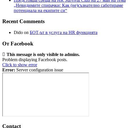
Предстояща среща на HR Survival Club на 27 май на тема
„Невидимите спирачки: Как (не)съзнателно саботираме
потенциала на екипите си“
Recent Comments
Dido
on
БОТ-ът в услуга на HR функцията
От Facebook
This message is only visible to admins.
Problem displaying Facebook posts.
Click to show error
Error:
Server configuration issue
Contact