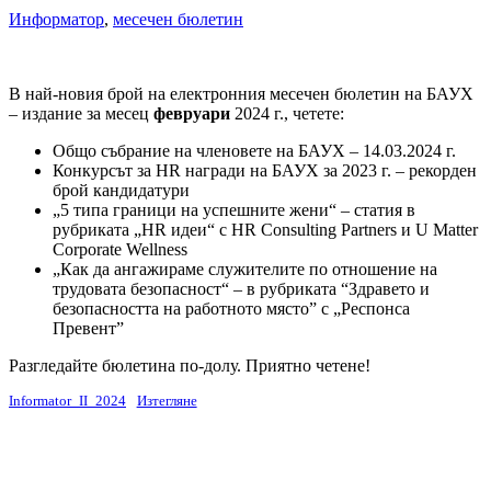
Информатор
,
месечен бюлетин
В най-новия брой на електронния месечен бюлетин на БАУХ
– издание за месец
февруари
2024 г., четете:
Общо събрание на членовете на БАУХ – 14.03.2024 г.
Конкурсът за HR награди на БАУХ за 2023 г. – рекорден
брой кандидатури
„5 типа граници на успешните жени“ – статия в
рубриката „HR идеи“ с HR Consulting Partners и U Matter
Corporate Wellness
„Как да ангажираме служителите по отношение на
трудовата безопасност“ – в рубриката “Здравето и
безопасността на работното място” с „Респонса
Превент”
Разгледайте бюлетина по-долу. Приятно четене!
Informator_II_2024
Изтегляне