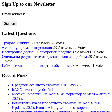
Sign Up to our Newsletter
Email address:
Latest Questions
Трудова книжка
30 Answers
|
4 Votes
wellbeing в домашни условия
23 Answers
|
2 Votes
Електронно досие _ Електронен подпис
32 Answers
|
1 Vote
Оценка на резултатите от дистанционната работа
28 Answers
|
1 Vote
Геймификация на стандартни обучения
28 Answers
|
1 Vote
Recent Posts
Предстои есенното събитие HR Days 25
БАУХ има нов уебсайт!
Месечен бюлетин на БАУХ Информатор за март – април
2025 г.
Регистрацията за пролетното събитие на БАУХ “HR
Updates 2025: HumanAIsing work” е отворена