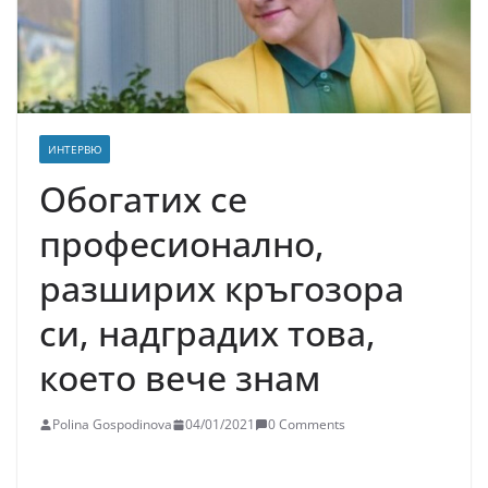
ИНТЕРВЮ
Обогатих се
професионално,
разширих кръгозора
си, надградих това,
което вече знам
Polina Gospodinova
04/01/2021
0 Comments