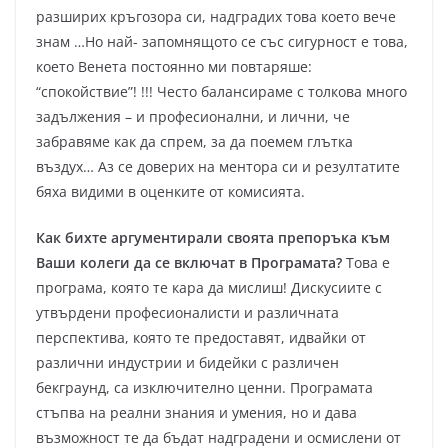
разширих кръгозора си, надградих това което вече
знам …Но най- запомнящото се със сигурност е това,
което Венета постоянно ми повтаряше:
“спокойствие”! !!! Често балансираме с толкова много
задължения – и професионални, и лични, че
забравяме как да спрем, за да поемем глътка
въздух… Аз се доверих на ментора си и резултатите
бяха видими в оценките от комисията.
Как бихте аргументирали своята препоръка към
Ваши колеги да се включат в Програмата?
Това е
програма, която те кара да мислиш! Дискусиите с
утвърдени професионалисти и различната
перспектива, която те предоставят, идвайки от
различни индустрии и бидейки с различен
бекграунд, са изключително ценни. Програмата
стъпва на реални знания и умения, но и дава
възможност те да бъдат надградени и осмислени от