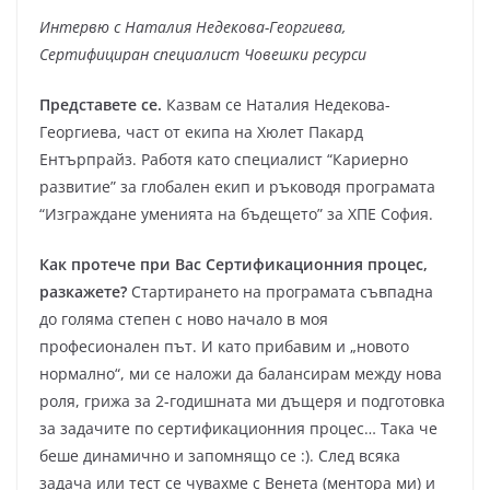
Интервю с Наталия Недекова-Георгиева,
Сертифициран специалист Човешки ресурси
Представете се.
Казвам се Наталия Недекова-
Георгиева, част от екипа на Хюлет Пакард
Ентърпрайз. Работя като специалист “Кариерно
развитие” за глобален екип и ръководя програмата
“Изграждане уменията на бъдещето” за ХПЕ София.
Как протече при Вас Сертификационния процес,
разкажете?
Стартирането на програмата съвпадна
до голяма степен с ново начало в моя
професионален път. И като прибавим и „новото
нормално“, ми се наложи да балансирам между нова
роля, грижа за 2-годишната ми дъщеря и подготовка
за задачите по сертификационния процес… Така че
беше динамично и запомнящо се :). След всяка
задача или тест се чувахме с Венета (ментора ми) и