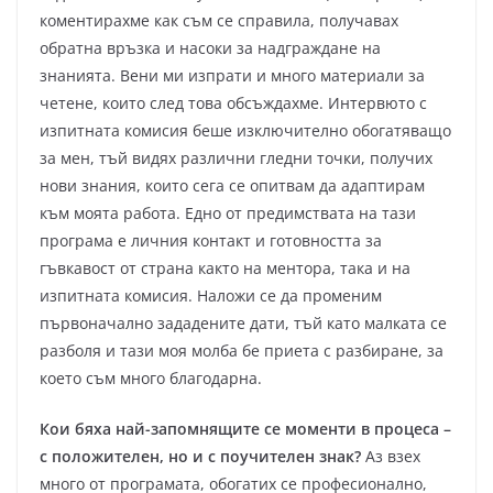
коментирахме как съм се справила, получавах
обратна връзка и насоки за надграждане на
знанията. Вени ми изпрати и много материали за
четене, които след това обсъждахме. Интервюто с
изпитната комисия беше изключително обогатяващо
за мен, тъй видях различни гледни точки, получих
нови знания, които сега се опитвам да адаптирам
към моята работа. Едно от предимствата на тази
програма е личния контакт и готовността за
гъвкавост от страна както на ментора, така и на
изпитната комисия. Наложи се да променим
първоначално зададените дати, тъй като малката се
разболя и тази моя молба бе приета с разбиране, за
което съм много благодарна.
Кои бяха най-запомнящите се моменти в процеса –
с положителен, но и с поучителен знак?
Аз взех
много от програмата, обогатих се професионално,