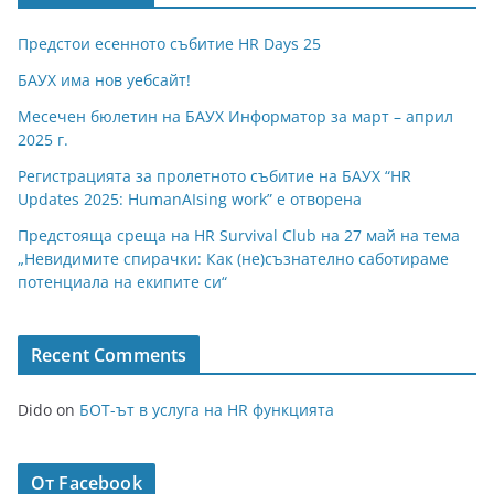
Предстои есенното събитие HR Days 25
БАУХ има нов уебсайт!
Месечен бюлетин на БАУХ Информатор за март – април
2025 г.
Регистрацията за пролетното събитие на БАУХ “HR
Updates 2025: HumanAIsing work” е отворена
Предстояща среща на HR Survival Club на 27 май на тема
„Невидимите спирачки: Как (не)съзнателно саботираме
потенциала на екипите си“
Recent Comments
Dido
on
БОТ-ът в услуга на HR функцията
От Facebook