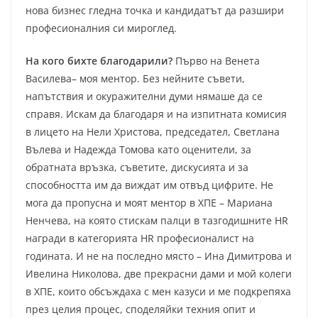
нова бизнес гледна точка и кандидатът да разшири
професионалния си мироглед.
На кого бихте благодарили?
Първо на Венета
Василева– моя ментор. Без нейните съвети,
напътствия и окуражителни думи нямаше да се
справя. Искам да благодаря и на изпитната комисия
в лицето на Нели Христова, председател, Светлана
Вълева и Надежда Томова като оценители, за
обратната връзка, съветите, дискусията и за
способността им да виждат им отвъд цифрите. Не
мога да пропусна и моят ментор в ХПЕ – Мариана
Ненчева, на която стискам палци в тазгодишните HR
награди в категорията HR професионалист на
годината. И не на последно място – Ина Димитрова и
Ивелина Николова, две прекрасни дами и мой колеги
в ХПЕ, които обсъждаха с мен казуси и ме подкрепяха
през целия процес, споделяйки техния опит и