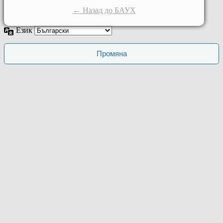
← Назад до БАУХ
Език