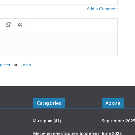
Add a Comment
gister
or
Login
Categories
Архив
Интервю
(41)
September 202
Месечен електронен бюлетин
June 2025