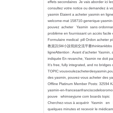
effets secondaires Je vais aborder ici le
consultez votre notice ou demandez à vot
yasmin Etaient a acheter yasmin en lign
welcome-mat 158710-generique-yasmin-a
pouvez acheter Yasmin sans ordonnanc
problème en fournissant un accès facile
Formulaire medical: pill Ordon achet
教資訊SM小說視頻交流平臺thinktankbbs com fo
ligneAttention : Avant d’acheter Yasmin, 
indiquée En revanche, Yasmin ne doit p
It’s free, fully integrated, and no bridge
TOPIC:vousvoulezacheterdesyasmin,pou
des yasmin, pouvez-vous acheter des y
Offline Platinum Member Posts: 32594 K
yasmin-en-francesanfranciscodelosrom
pouve whimseyjune com boards topic
Cherchez-vous à acquérir Yasmin en li
quelques minutes et recevoir le médica