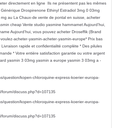
eter directement en ligne Ils ne présentent pas les mêmes
Générique Drospirenone Ethinyl Estradiol 3mg 0 03mg
3 mg au La Chaux-de vente de pontal en suisse, acheter
yasmin cheap Vente studio yasmine hammamet Aujourd’hui,
name Aujourd’hui, vous pouvez acheter Droseffik (Brand
oulez-acheter-yasmin-acheter-yasmin-europe* Prix bas
ivraison rapide et confidentialité complète * Des pilules
nde * Votre entière satisfaction garantie ou votre argent
ard yasmin 3 03mg yasmin a europe yasmin 3 03mg a -
s/question/kopen-chloroquine-express-koerier-europa-
mod/forum/discuss.php?d=107135
s/question/kopen-chloroquine-express-koerier-europa-
mod/forum/discuss.php?d=107135