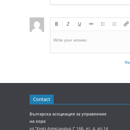
Write your answer.
Re
Contact
Българска асоциация за управление
на хора
ул.”Княз Александър І” 16Б, ет. 4, ап.14