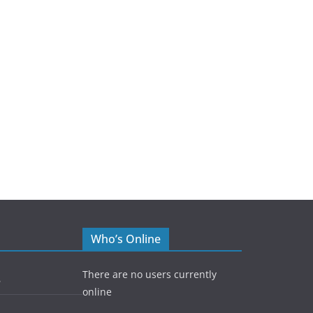
Who’s Online
There are no users currently
5
online