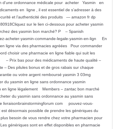
soin d’une ordonnance médicale pour acheter Yasmin en
édicaments en ligne , il est essentiel de s’adresser à des
curité et l’authenticité des produits — amazon fr dp
918Cliquez sur le lien ci-dessous pour acheter yasmin
herchez des yasmin bon marché? P – Spanish
ez-acheter-yasmin-commande-legale-yasmin-en-lign En
in en ligne via des pharmacies agréées Pour commander
ord choisir une pharmacie en ligne fiable qui suit les
 – Prix bas pour des médicaments de haute qualité –
ète – Des pilules bonus et de gros rabais sur chaque
garantie ou votre argent remboursé yasmin 3 03mg
er du yasmin en ligne sans ordonnance yasmin
en ligne légalement Members – zantac bon marché
acheter du yasmin sans ordonnance au yasmin sans
gne livraisonbrainstormingforum com pouvez-vous-
 est désormais possible de prendre les génériques du
z plus besoin de vous rendre chez votre pharmacien pour
 Les génériques sont en effet disponibles en pharmacie