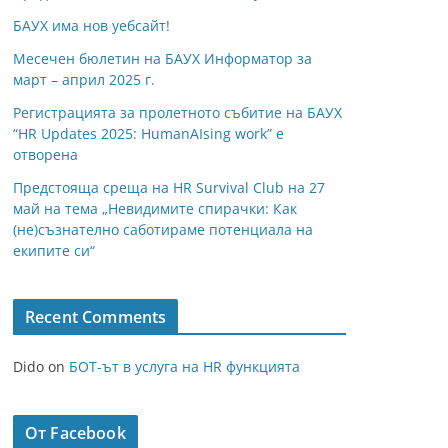
БАУХ има нов уебсайт!
Месечен бюлетин на БАУХ Информатор за
март – април 2025 г.
Регистрацията за пролетното събитие на БАУХ
“HR Updates 2025: HumanAIsing work” е
отворена
Предстояща среща на HR Survival Club на 27
май на тема „Невидимите спирачки: Как
(не)съзнателно саботираме потенциала на
екипите си“
Recent Comments
Dido
on
БОТ-ът в услуга на HR функцията
От Facebook