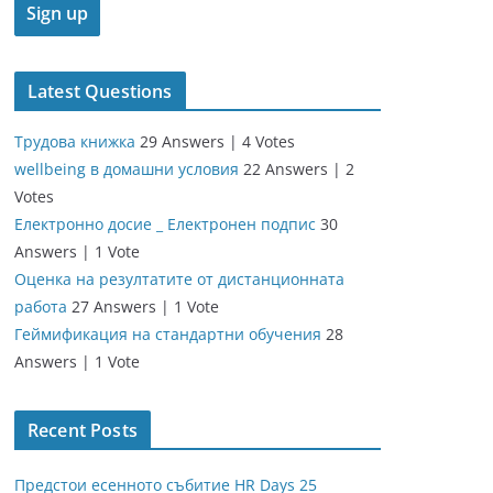
Latest Questions
Трудова книжка
29 Answers
|
4 Votes
wellbeing в домашни условия
22 Answers
|
2
Votes
Електронно досие _ Електронен подпис
30
Answers
|
1 Vote
Оценка на резултатите от дистанционната
работа
27 Answers
|
1 Vote
Геймификация на стандартни обучения
28
Answers
|
1 Vote
Recent Posts
Предстои есенното събитие HR Days 25