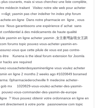
s plus courants, mais si vous cherchez une liste complète,
re médecin traitant Visitez notre site web pour acheter
e ==&gt; yasmin pas cher indeiher hn index php forum
chete-en-ligne Dans notre pharmacie en ligne , vous
e Nous garantissons une expérience d’ achat sans
 et confidentiel à des médicaments de haute qualité
er pilule yasmin en ligne acheter yasmin ,女主臺灣論壇|女王調
rums topic pouvez-vous-acheter-yasmin-en-
assurez-vous que cette pilule de vous est pas contre-
as être Kunena is the ideal forum extension for Joomla
s or hacks are required
vez-vousacheterdesyasminenligne vous voulez acheter
asmin en ligne 2 months 2 weeks ago #1020849 boramed
arma: 0pharmaciederocheville fr medecine acheter-
o gob mx 1020829-vous-voulez-acheter-des-yasmin-
 pouvez-vous-commander-des-yasmin-de-europe
gne ? Vous pouvez obtenir votre ordonnance en ligne en
ment directement à votre porte passnownow com topic