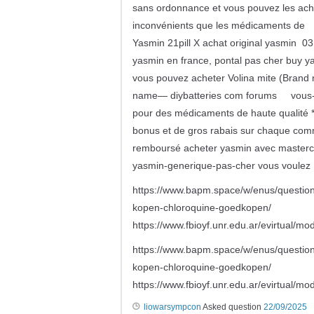
sans ordonnance et vous pouvez les ach
inconvénients que les médicaments de 
Yasmin 21pill X achat original yasmin 0
yasmin en france, pontal pas cher buy 
vous pouvez acheter Volina mite (Brand 
name— diybatteries com forums vous-v
pour des médicaments de haute qualité * L
bonus et de gros rabais sur chaque comma
remboursé acheter yasmin avec masterc
yasmin-generique-pas-cher vous voulez
https://www.bapm.space/w/enus/question
kopen-chloroquine-goedkopen/
https://www.fbioyf.unr.edu.ar/evirtual/
https://www.bapm.space/w/enus/question
kopen-chloroquine-goedkopen/
https://www.fbioyf.unr.edu.ar/evirtual/
liowarsympcon
Asked question
22/09/2025