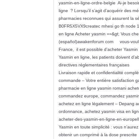
yasmin-en-ligne-ordre-belgie Ai-je be
ligne ? Lorsqu’il s’agit d’acquérir des m
pharmacies reconnues qui assurent la sé
B0FR5X5VX9createc mhesi go th node 180
en ligne Acheter yasmin ==&gt; Vous c
(español)awakenforum com vous-voul
France, il est possible d’acheter Yasm
Yasmin en ligne, les patients doivent d’ab
directives réglementaires françaises
Livraison rapide et confidentialité compl
commande – Votre entière satisfaction 
pharmacie en ligne yasmin romani achet
commandez europe, commandez yasmin 
achetez en ligne légalement – Depang 
ordonnance, achetez yasmin visa en li
acheter-des-yasmin-en-ligne-en-europeIl
Yasmin en toute simplicité : vous n’aure
obtenir un comprimé à la dose prescrite