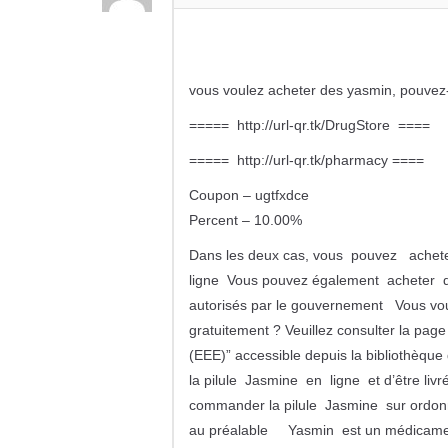
vous voulez acheter des yasmin, pouvez
===== http://url-qr.tk/DrugStore ====
===== http://url-qr.tk/pharmacy ====
Coupon – ugtfxdce
Percent – 10.00%
Dans les deux cas, vous pouvez achete
ligne Vous pouvez également acheter des
autorisés par le gouvernement Vous voule
gratuitement ? Veuillez consulter la pag
(EEE)” accessible depuis la bibliothèqu
la pilule Jasmine en ligne et d’être liv
commander la pilule Jasmine sur ordonn
au préalable Yasmin est un médicament 