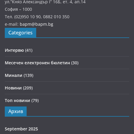
ул.”Княз Александър І” 16Б, ет. 4, ап.14
София – 1000
Тел. (02)950 10 90, 0882 010 350
e-mail:
bapm@bapm.bg
Categories
Интервю
(41)
Месечен електронен бюлетин
(30)
Минали
(139)
Новини
(209)
Топ новини
(79)
Архив
September 2025