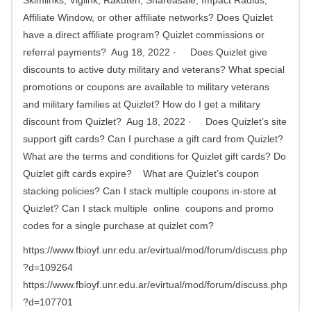
Skimlinks, Viglink, Rakuten, Shareasale, Impact Radius,
Affiliate Window, or other affiliate networks? Does Quizlet
have a direct affiliate program? Quizlet commissions or
referral payments? Aug 18, 2022 · Does Quizlet give
discounts to active duty military and veterans? What special
promotions or coupons are available to military veterans
and military families at Quizlet? How do I get a military
discount from Quizlet? Aug 18, 2022 · Does Quizlet’s site
support gift cards? Can I purchase a gift card from Quizlet?
What are the terms and conditions for Quizlet gift cards? Do
Quizlet gift cards expire? What are Quizlet’s coupon
stacking policies? Can I stack multiple coupons in-store at
Quizlet? Can I stack multiple online coupons and promo
codes for a single purchase at quizlet com?
https://www.fbioyf.unr.edu.ar/evirtual/mod/forum/discuss.php
?d=109264
https://www.fbioyf.unr.edu.ar/evirtual/mod/forum/discuss.php
?d=107701