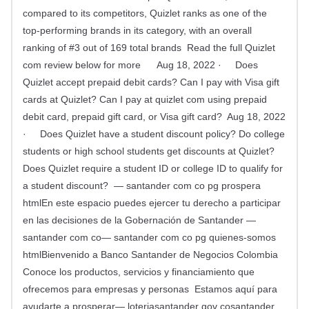
compared to its competitors, Quizlet ranks as one of the
top-performing brands in its category, with an overall
ranking of #3 out of 169 total brands Read the full Quizlet
com review below for more Aug 18, 2022 · Does
Quizlet accept prepaid debit cards? Can I pay with Visa gift
cards at Quizlet? Can I pay at quizlet com using prepaid
debit card, prepaid gift card, or Visa gift card? Aug 18, 2022
· Does Quizlet have a student discount policy? Do college
students or high school students get discounts at Quizlet?
Does Quizlet require a student ID or college ID to qualify for
a student discount? — santander com co pg prospera
htmlEn este espacio puedes ejercer tu derecho a participar
en las decisiones de la Gobernación de Santander —
santander com co— santander com co pg quienes-somos
htmlBienvenido a Banco Santander de Negocios Colombia
Conoce los productos, servicios y financiamiento que
ofrecemos para empresas y personas Estamos aquí para
ayudarte a prosperar— loteriasantander gov cosantander