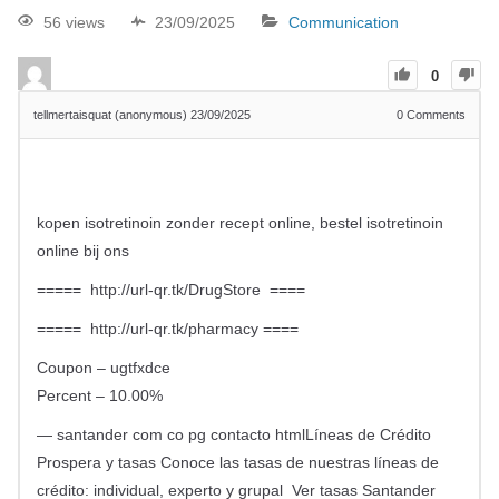
56 views
23/09/2025
Communication
0
tellmertaisquat (anonymous)
23/09/2025
0
Comments
kopen isotretinoin zonder recept online, bestel isotretinoin
online bij ons
===== http://url-qr.tk/DrugStore ====
===== http://url-qr.tk/pharmacy ====
Coupon – ugtfxdce
Percent – 10.00%
— santander com co pg contacto htmlLíneas de Crédito
Prospera y tasas Conoce las tasas de nuestras líneas de
crédito: individual, experto y grupal Ver tasas Santander