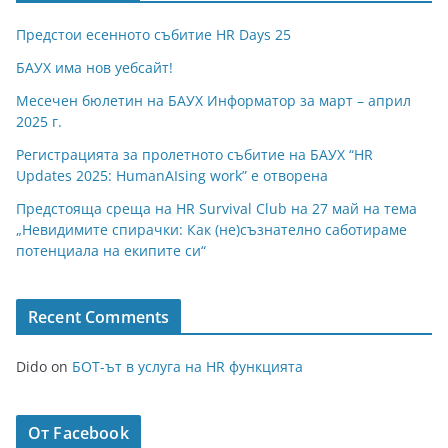
Предстои есенното събитие HR Days 25
БАУХ има нов уебсайт!
Месечен бюлетин на БАУХ Информатор за март – април
2025 г.
Регистрацията за пролетното събитие на БАУХ “HR
Updates 2025: HumanAIsing work” е отворена
Предстояща среща на HR Survival Club на 27 май на тема
„Невидимите спирачки: Как (не)съзнателно саботираме
потенциала на екипите си“
Recent Comments
Dido
on
БОТ-ът в услуга на HR функцията
От Facebook