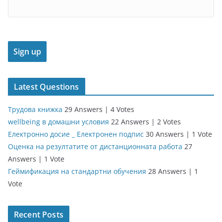
Latest Questions
Трудова книжка
29 Answers
|
4 Votes
wellbeing в домашни условия
22 Answers
|
2 Votes
Електронно досие _ Електронен подпис
30 Answers
|
1 Vote
Оценка на резултатите от дистанционната работа
27
Answers
|
1 Vote
Геймификация на стандартни обучения
28 Answers
|
1
Vote
Recent Posts