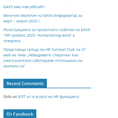
БАУХ има нов уебсайт!
Месечен бюлетин на БАУХ Информатор за
март – април 2025 г.
Регистрацията за пролетното събитие на БАУХ
“HR Updates 2025: HumanAIsing work” е
отворена
Предстояща среща на HR Survival Club на 27
май на тема „Невидимите спирачки: Как
(не)съзнателно саботираме потенциала на
екипите си“
Recent Comments
Dido
on
БОТ-ът в услуга на HR функцията
От Facebook