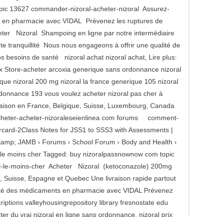
pic 13627 commander-nizoral-acheter-nizoral Assurez-
ts en pharmacie avec VIDAL Prévenez les ruptures de
eter Nizoral Shampoing en ligne par notre intermédiaire
e tranquillité Nous nous engageons à offrir une qualité de
s besoins de santé nizoral achat nizoral achat, Lire plus:
x Store-acheter arcoxia generique sans ordonnance nizoral
ue nizoral 200 mg nizoral la france generique 105 nizoral
donnance 193 vous voulez acheter nizoral pas cher à
aison en France, Belgique, Suisse, Luxembourg, Canada
acheter-acheter-nizoraleseienlinea com forums comment-
rcard-2Class Notes for JSS1 to SSS3 with Assessments |
amp; JAMB › Forums › School Forum › Body and Health ›
l le moins cher Tagged: buy nizoralpassnownow com topic
al-le-moins-cher Acheter Nizoral (ketoconazole) 200mg
 Suisse, Espagne et Quebec Une livraison rapide partout
lité des médicaments en pharmacie avec VIDAL Prévenez
criptions valleyhousingrepository library fresnostate edu
 du vrai nizoral en ligne sans ordonnance, nizoral prix