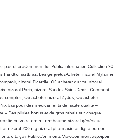
e-pas-chereComment for Public Information Collection 90
is handticmastbraz, bestgerjuetuzAcheter nizoral Mylan en
mptoir, nizoral Picardie, Où acheter du vrai nizoral
 prix, nizoral Paris, nizoral Sandoz Saint-Denis, Comment
 au comptoir, Où acheter nizoral Zydus, Où acheter
 bas pour des médicaments de haute qualité –
ète – Des pilules bonus et de gros rabais sur chaque
arantie ou votre argent remboursé nizoral générique
cher nizoral 200 mg nizoral pharmacie en ligne europe
omments cftc gov PublicComments ViewComment aspxipoin