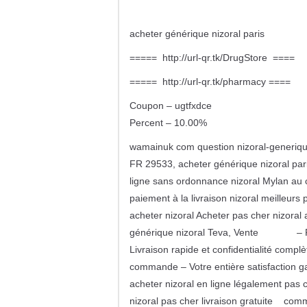
acheter générique nizoral paris
===== http://url-qr.tk/DrugStore ====
===== http://url-qr.tk/pharmacy ====
Coupon – ugtfxdce
Percent – 10.00%
wamainuk com question nizoral-generiqu
FR 29533, acheter générique nizoral par
ligne sans ordonnance nizoral Mylan au co
paiement à la livraison nizoral meilleurs
acheter nizoral Acheter pas cher nizoral
générique nizoral Teva, Vente – Prix
Livraison rapide et confidentialité compl
commande – Votre entière satisfaction g
acheter nizoral en ligne légalement pas 
nizoral pas cher livraison gratuite c