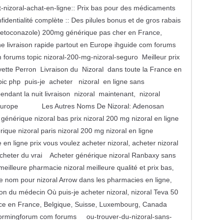
-nizoral-achat-en-ligne:: Prix bas pour des médicaments
nfidentialité complète :: Des pilules bonus et de gros rabais
etoconazole) 200mg générique pas cher en France,
 livraison rapide partout en Europe ihguide com forums
forums topic nizoral-200-mg-nizoral-seguro Meilleur prix
ette Perron Livraison du Nizoral dans toute la France en
pic php puis-je acheter nizoral en ligne sans
ndant la nuit livraison nizoral maintenant, nizoral
ral europe Les Autres Noms De Nizoral: Adenosan
 générique nizoral bas prix nizoral 200 mg nizoral en ligne
que nizoral paris nizoral 200 mg nizoral en ligne
n ligne prix vous voulez acheter nizoral, acheter nizoral
 acheter du vrai Acheter générique nizoral Ranbaxy sans
eilleure pharmacie nizoral meilleure qualité et prix bas,
re nom pour nizoral Arrow dans les pharmacies en ligne,
on du médecin Où puis-je acheter nizoral, nizoral Teva 50
en France, Belgique, Suisse, Luxembourg, Canada
stormingforum com forums ou-trouver-du-nizoral-sans-