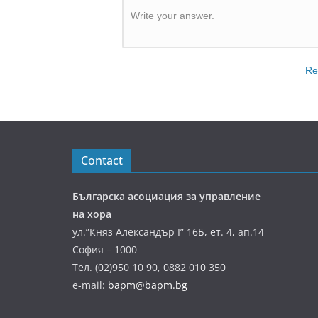
Write your answer.
Re
Contact
Българска асоциация за управление
на хора
ул.”Княз Александър І” 16Б, ет. 4, ап.14
София – 1000
Тел. (02)950 10 90, 0882 010 350
e-mail:
bapm@bapm.bg