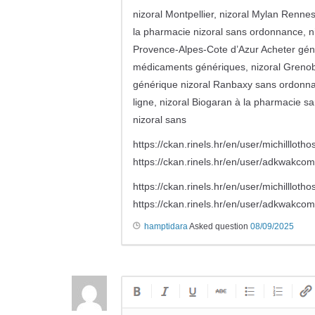
nizoral Montpellier, nizoral Mylan Rennes 
la pharmacie nizoral sans ordonnance, niz
Provence-Alpes-Cote d’Azur Acheter gén
médicaments génériques, nizoral Grenobl
générique nizoral Ranbaxy sans ordonna
ligne, nizoral Biogaran à la pharmacie s
nizoral sans
https://ckan.rinels.hr/en/user/michilllotho
https://ckan.rinels.hr/en/user/adkwakcom
https://ckan.rinels.hr/en/user/michilllotho
https://ckan.rinels.hr/en/user/adkwakcom
hamptidara
Asked question
08/09/2025