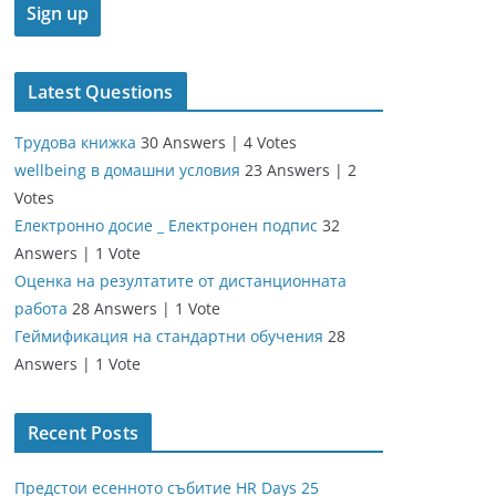
Latest Questions
Трудова книжка
30 Answers
|
4 Votes
wellbeing в домашни условия
23 Answers
|
2
Votes
Електронно досие _ Електронен подпис
32
Answers
|
1 Vote
Оценка на резултатите от дистанционната
работа
28 Answers
|
1 Vote
Геймификация на стандартни обучения
28
Answers
|
1 Vote
Recent Posts
Предстои есенното събитие HR Days 25