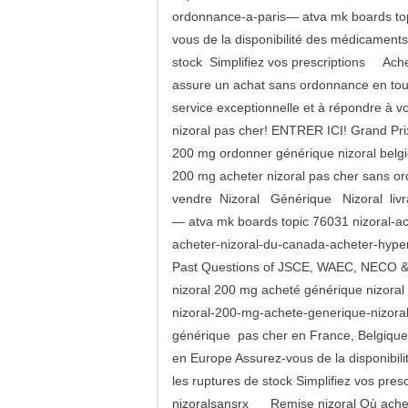
ordonnance-a-paris— atva mk boards to
vous de la disponibilité des médicamen
stock Simplifiez vos prescriptions Ach
assure un achat sans ordonnance en tout
service exceptionnelle et à répondre à vo
nizoral pas cher! ENTRER ICI! Grand Pri
200 mg ordonner générique nizoral belgiq
200 mg acheter nizoral pas cher sans or
vendre Nizoral Générique Nizoral livr
— atva mk boards topic 76031 nizoral-
acheter-nizoral-du-canada-acheter-hype
Past Questions of JSCE, WAEC, NECO &
nizoral 200 mg acheté générique nizora
nizoral-200-mg-achete-generique-nizor
générique pas cher en France, Belgique,
en Europe Assurez-vous de la disponibi
les ruptures de stock Simplifiez vos pres
nizoralsansrx Remise nizoral Où acheter