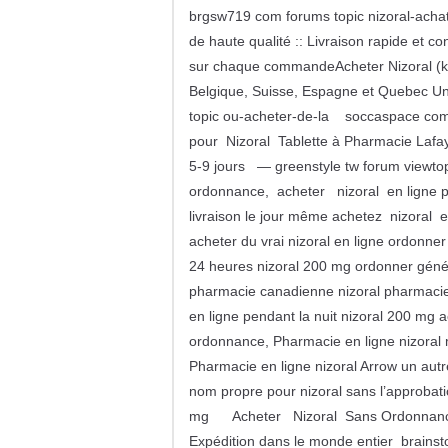
brgsw719 com forums topic nizoral-achat
de haute qualité :: Livraison rapide et co
sur chaque commandeAcheter Nizoral (k
Belgique, Suisse, Espagne et Quebec Une
topic ou-acheter-de-la soccaspace com 
pour Nizoral Tablette à Pharmacie Lafay
5-9 jours — greenstyle tw forum viewto
ordonnance, acheter nizoral en ligne pe
livraison le jour même achetez nizo
acheter du vrai nizoral en ligne ordonner
24 heures nizoral 200 mg ordonner généri
pharmacie canadienne nizoral pharmacie e
en ligne pendant la nuit nizoral 200 mg
ordonnance, Pharmacie en ligne nizoral m
Pharmacie en ligne nizoral Arrow un aut
nom propre pour nizoral sans l’approbati
mg Acheter Nizoral Sans Ordonnance 
Expédition dans le monde entier brain