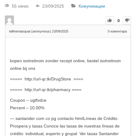
55 views
23/09/2025
Комуникации
0
tellmertaisquat (anonymous)
23/09/2025
0
коментара
kopen isotretinoin zonder recept online, bestel isotretinoin
online bij ons
===== http://url-qr.tk/DrugStore ====
===== http://url-qr.tk/pharmacy ====
Coupon – ugtfxdce
Percent – 10.00%
— santander com co pg contacto htmlLíneas de Crédito
Prospera y tasas Conoce las tasas de nuestras líneas de
crédito: individual, experto y grupal Ver tasas Santander