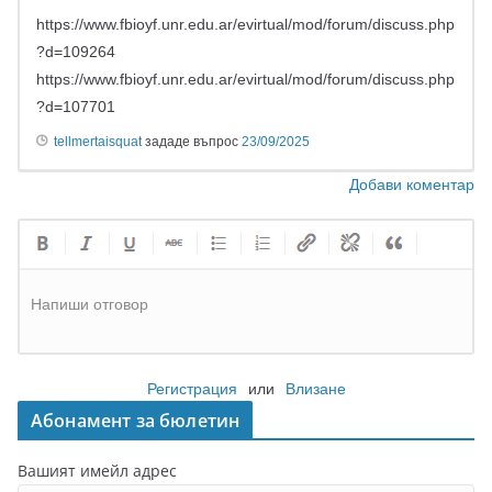
https://www.fbioyf.unr.edu.ar/evirtual/mod/forum/discuss.php
?d=109264
https://www.fbioyf.unr.edu.ar/evirtual/mod/forum/discuss.php
?d=107701
tellmertaisquat
зададе въпрос
23/09/2025
Добави коментар
Напиши отговор
Регистрация
или
Влизане
Абонамент за бюлетин
Вашият имейл адрес