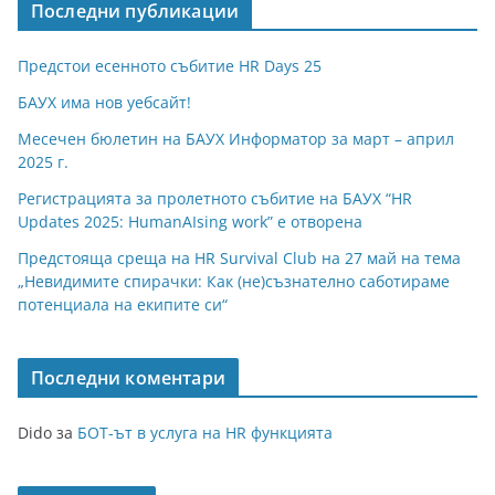
Последни публикации
Предстои есенното събитие HR Days 25
БАУХ има нов уебсайт!
Месечен бюлетин на БАУХ Информатор за март – април
2025 г.
Регистрацията за пролетното събитие на БАУХ “HR
Updates 2025: HumanAIsing work” е отворена
Предстояща среща на HR Survival Club на 27 май на тема
„Невидимите спирачки: Как (не)съзнателно саботираме
потенциала на екипите си“
Последни коментари
Dido
за
БОТ-ът в услуга на HR функцията