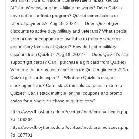
Skimlinks, Viglink, Rakuten, Shareasale, Impact Radius,
Affiliate Window, or other affiliate networks? Does Quizlet
have a direct affiliate program? Quizlet commissions or
referral payments? Aug 18, 2022 · Does Quizlet give
discounts to active duty military and veterans? What special
promotions or coupons are available to military veterans
and military families at Quizlet? How do I get a military
discount from Quizlet? Aug 18, 2022 · Does Quizlet’s site
support gift cards? Can I purchase a gift card from Quizlet?
What are the terms and conditions for Quizlet gift cards? Do
Quizlet gift cards expire? What are Quizlet’s coupon
stacking policies? Can I stack multiple coupons in-store at
Quizlet? Can I stack multiple online coupons and promo
codes for a single purchase at quizlet com?
https://www.fbioyf.unr.edu.ar/evirtual/mod/forum/discuss.php
?d=109264
https://www.fbioyf.unr.edu.ar/evirtual/mod/forum/discuss.php
?d=107701