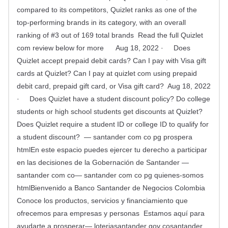
compared to its competitors, Quizlet ranks as one of the
top-performing brands in its category, with an overall
ranking of #3 out of 169 total brands Read the full Quizlet
com review below for more Aug 18, 2022 · Does
Quizlet accept prepaid debit cards? Can I pay with Visa gift
cards at Quizlet? Can I pay at quizlet com using prepaid
debit card, prepaid gift card, or Visa gift card? Aug 18, 2022
· Does Quizlet have a student discount policy? Do college
students or high school students get discounts at Quizlet?
Does Quizlet require a student ID or college ID to qualify for
a student discount? — santander com co pg prospera
htmlEn este espacio puedes ejercer tu derecho a participar
en las decisiones de la Gobernación de Santander —
santander com co— santander com co pg quienes-somos
htmlBienvenido a Banco Santander de Negocios Colombia
Conoce los productos, servicios y financiamiento que
ofrecemos para empresas y personas Estamos aquí para
ayudarte a prosperar— loteriasantander gov cosantander