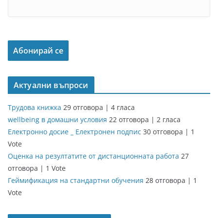
Актуални въпроси
Трудова книжка
29 отговора
|
4 гласа
wellbeing в домашни условия
22 отговора
|
2 гласа
Електронно досие _ Електронен подпис
30 отговора
|
1
Vote
Оценка на резултатите от дистанционната работа
27
отговора
|
1 Vote
Геймификация на стандартни обучения
28 отговора
|
1
Vote