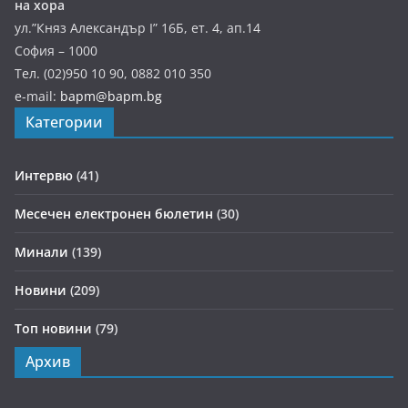
на хора
ул.”Княз Александър І” 16Б, ет. 4, ап.14
София – 1000
Тел. (02)950 10 90, 0882 010 350
e-mail:
bapm@bapm.bg
Категории
Интервю
(41)
Месечен електронен бюлетин
(30)
Минали
(139)
Новини
(209)
Топ новини
(79)
Архив