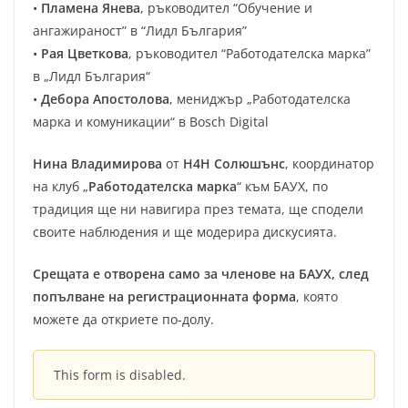
•
Пламена Янева
, ръководител “Обучение и
ангажираност” в “Лидл България”
•
Рая Цветкова
, ръководител “Работодателска марка”
в „Лидл България“
•
Дебора Апостолова
, мениджър „Работодателска
марка и комуникации“ в Bosch Digital
Нина Владимирова
от
Н4Н Солюшънс
, координатор
на клуб „
Работодателска марка
“ към БАУХ, по
традиция ще ни навигира през темата, ще сподели
своите наблюдения и ще модерира дискусията.
Срещата е отворена само за членове на БАУХ, след
попълване на регистрационната форма
, която
можете да откриете по-долу.
This form is disabled.