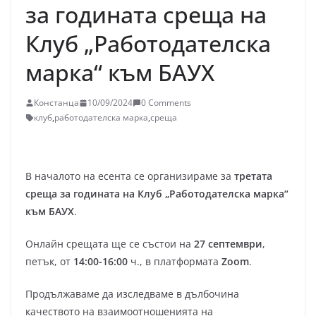
за годината среща на
Клуб „Работодателска
марка“ към БАУХ
Констанца
10/09/2024
0 Comments
клуб
,
работодателска марка
,
среща
В началото на есента се организираме за
третата
среща за годината на Клуб „Работодателска марка“
към БАУХ
.
Онлайн срещата ще се състои на
27 септември
,
петък, от
14:00-16:00
ч., в платформата
Zoom
.
Продължаваме да изследваме в дълбочина
качеството на взаимоотношенията на