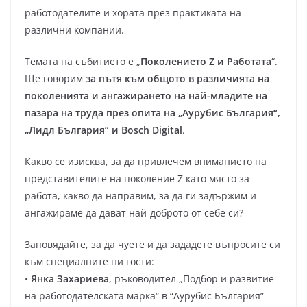
работодателите и хората през практиката на
различни компании.
Темата на събитието е „
Поколението Z и Работата
“.
Ще говорим
за пътя към общото в различията на
поколенията и ангажирането на най-младите на
пазара на труда през опита на „Аурубис България“,
„Лидл България“ и Bosch Digital
.
Какво се изисква, за да привлечем вниманието на
представителите на поколение Z като място за
работа, какво да направим, за да ги задържим и
ангажираме да дават най-доброто от себе си?
Заповядайте, за да чуете и да зададете въпросите си
към специалните ни гости:
•
Янка Захариева
, ръководител „Подбор и развитие
на работодателската марка“ в “Аурубис България”