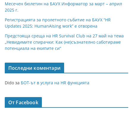
Месечен бюлетин на БАУХ Информатор за март – април
2025 г.
Регистрацията за пролетното събитие на БАУХ “HR
Updates 2025: HumanAIsing work” е отворена
Предстояща среща на HR Survival Club на 27 май на тема
„Невидимите спирачки: Как (не)съзнателно саботираме
потенциала на екипите си“
Последни коментари
Dido
за
БОТ-ът в услуга на HR функцията
От Facebook