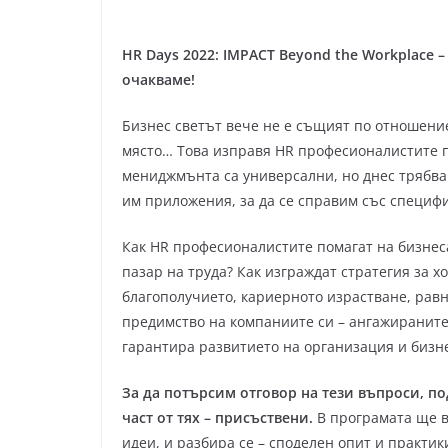
HR Days 2022: IMPACT Beyond the Workplace –
очакваме!
Бизнес светът вече не е същият по отношение
място… Това изправя HR професионалистите 
мениджмънта са универсални, но днес трябва
им приложения, за да се справим със специфи
Как HR професионалистите помагат на бизнес
пазар на труда? Как изграждат стратегия за х
благополучието, кариерното израстване, равн
предимство на компаниите си – ангажираните 
гарантира развитието на организация и бизн
За да потърсим отговор на тези въпроси, по
част от тях – присъствени.
В програмата ще в
идеи, и разбира се – споделен опит и практи