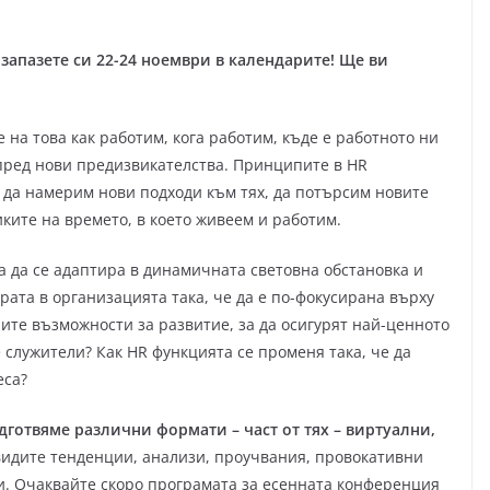
 запазете си 22-24 ноември в календарите! Ще ви
 на това как работим, кога работим, къде е работното ни
пред нови предизвикателства. Принципите в HR
 да намерим нови подходи към тях, да потърсим новите
ките на времето, в което живеем и работим.
а да се адаптира в динамичната световна обстановка и
ората в организацията така, че да е по-фокусирана върху
ите възможности за развитие, за да осигурят най-ценното
служители? Как HR функцията се променя така, че да
еса?
дготвяме различни формати – част от тях – виртуални,
идите тенденции, анализи, проучвания, провокативни
ки. Очаквайте скоро програмата за есенната конференция