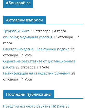
Актуални въпроси
Трудова книжка
30 отговора
|
4 гласа
wellbeing в домашни условия
23 отговора
|
2
гласа
Електронно досие _ Електронен подпис
32
отговора
|
1 Vote
Оценка на резултатите от дистанционната
работа
28 отговора
|
1 Vote
Геймификация на стандартни обучения
28
отговора
|
1 Vote
Последни публикации
Предстои есенното събитие HR Days 25