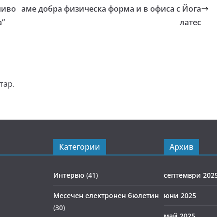
чиво
аме добра физическа форма и в офиса с Йога
а”
латес
тар.
Категории
Архив
Интервю
(41)
септември 202
Месечен електронен бюлетин
юни 2025
(30)
май 2025