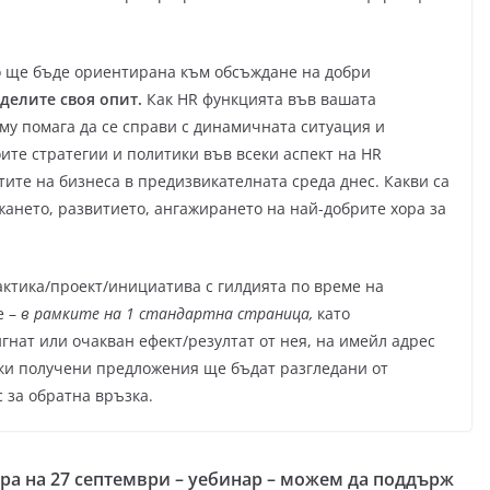
о ще бъде ориентирана към обсъждане на добри
оделите своя опит.
Как HR функцията във вашата
 му помага да се справи с динамичната ситуация и
оите стратегии и политики във всеки аспект на HR
тите на бизнеса в предизвикателната среда днес. Какви са
ането, развитието, ангажирането на най-добрите хора за
актика/проект/инициатива с гилдията по време на
е –
в рамките на 1 стандартна страница,
като
нат или очакван ефект/резултат от нея, на имейл адрес
и получени предложения ще бъдат разгледани от
с за обратна връзка.
ра на
27 септември – уебинар – можем да поддърж