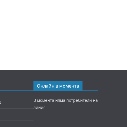
Онлайн в момента
В момента няма потребители на
5
линия