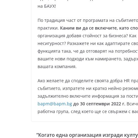
на БАУХ!
По традиция част от програмата на събитиет
практики.
Каним ви да се включите, като сп
организация добавя стойност за бизнеса? Как
несигурност? Разкажете ни как адаптирате св
функцията така, че да отговарят на потребнос
вашите нови подходи към намирането, задърж
вашата компания.
Ако желаете да споделите своята добра HR пр
събитието, изпратете ни кратко нейно резюм
задължително включите информация за постиг
bapm@bapm.bg
до 30 септември 2022 г.
Всичк
работна група, след което ще се свържем с ва
“Когато една организация изгради култу