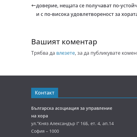
доверие, нещата се получават по-устой
и с по-висока удовлетвореност за хорат
Вашият коментар
Трябва да
влезете
, за да публикувате комен
Контакт
Българска асоциация за управление
на хора
ул.”Княз Александър І” 16Б, ет. 4, ап.14
София – 1000