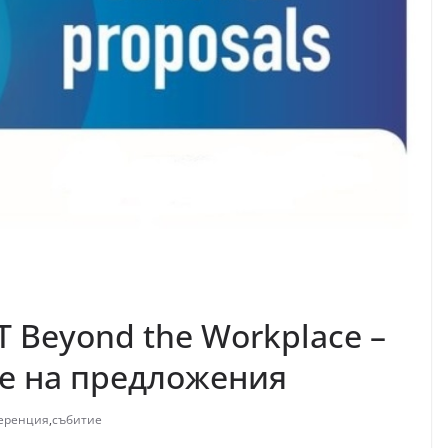
T Beyond the Workplace –
е на предложения
еренция
,
събитие