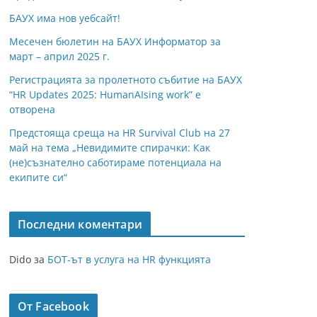
БАУХ има нов уебсайт!
Месечен бюлетин на БАУХ Информатор за
март – април 2025 г.
Регистрацията за пролетното събитие на БАУХ
“HR Updates 2025: HumanAIsing work” е
отворена
Предстояща среща на HR Survival Club на 27
май на тема „Невидимите спирачки: Как
(не)съзнателно саботираме потенциала на
екипите си“
Последни коментари
Dido
за
БОТ-ът в услуга на HR функцията
От Facebook