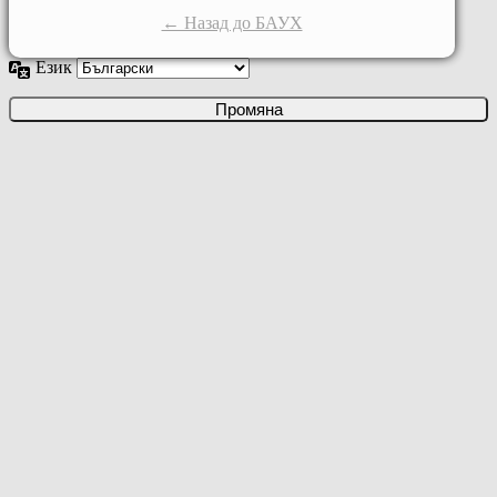
← Назад до БАУХ
Език