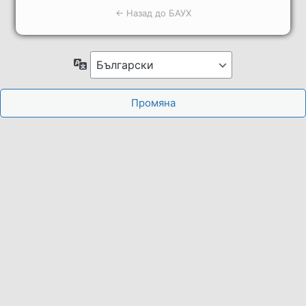
← Назад до БАУХ
Език