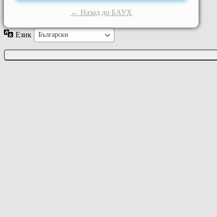
← Назад до БАУХ
Език