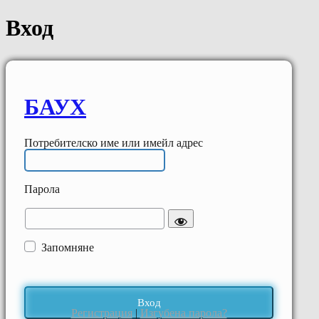
Вход
БАУХ
Потребителско име или имейл адрес
Парола
Запомняне
Регистрация
|
Изгубена парола?