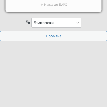
← Назад до БАУХ
Език