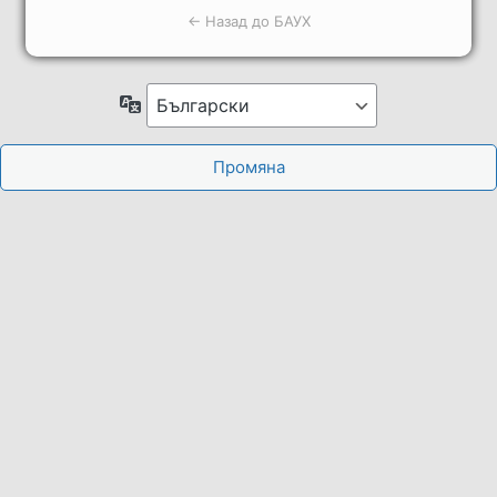
← Назад до БАУХ
Език